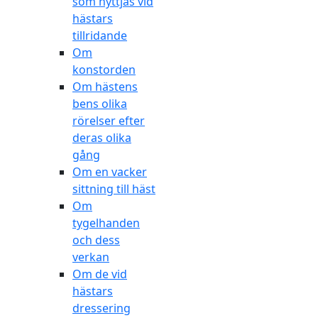
som nyttjas vid
hästars
tillridande
Om
konstorden
Om hästens
bens olika
rörelser efter
deras olika
gång
Om en vacker
sittning till häst
Om
tygelhanden
och dess
verkan
Om de vid
hästars
dressering