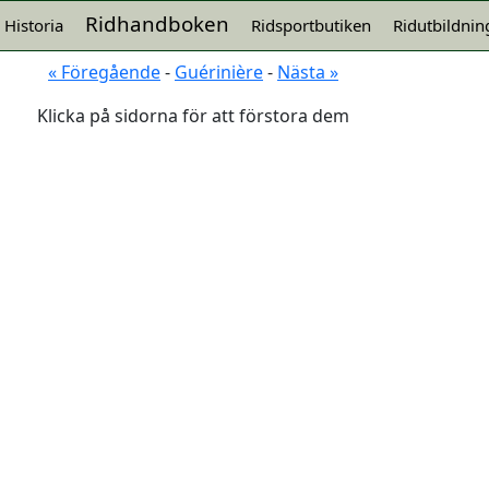
Ridhandboken
Historia
Ridsportbutiken
Ridutbildnin
terre a terre
« Föregående
-
Guérinière
-
Nästa »
Klicka på sidorna för att förstora dem