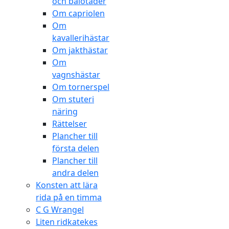
och balotader
Om capriolen
Om
kavallerihästar
Om jakthästar
Om
vagnshästar
Om tornerspel
Om stuteri
näring
Rättelser
Plancher till
första delen
Plancher till
andra delen
Konsten att lära
rida på en timma
C G Wrangel
Liten ridkatekes