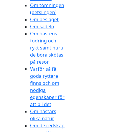
Om tömningen
(betslingen)
Om beslaget
Om sadeln
Om hästens
fodring och
rykt samt huru
de böra skötas
på resor
Varför så få
goda ryttare
finns och om
nödiga
egenskaper för
att bli det
Om hästars
olika natur
Om de redskap