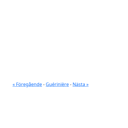
« Föregående
-
Guérinière
-
Nästa »