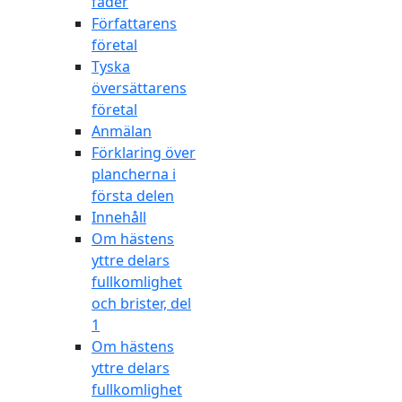
fader
Författarens
företal
Tyska
översättarens
företal
Anmälan
Förklaring över
plancherna i
första delen
Innehåll
Om hästens
yttre delars
fullkomlighet
och brister, del
1
Om hästens
yttre delars
fullkomlighet