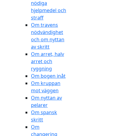
nödiga
hjelpmedel och
straff
Om travens
nödvändighet
och om nyttan
av skritt
Om arret, halv
arret och
ryggning
Om bogen inåt
Om kruppan
mot väggen
Om nyttan av
pelarer
Om spansk
skritt
Om
changering