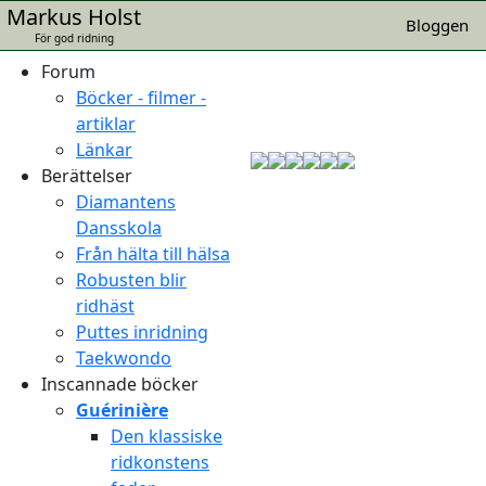
Markus Holst
Bloggen
Guérinière - Ridkonsten - Om 
För god ridning
Forum
Böcker - filmer -
artiklar
Länkar
Berättelser
Diamantens
Dansskola
Från hälta till hälsa
Robusten blir
ridhäst
Puttes inridning
Taekwondo
Inscannade böcker
Guérinière
Den klassiske
ridkonstens