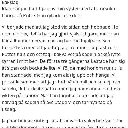
Bakslag
Idag har jag haft hjälp av min syster med att försöka
hänga på Putte. Han gillade inte det !
Vi började med att jag stod vid sidan och hoppade lite
upp och ner, detta har jag gjort själv tidigare, men han
blir alltid mer nervös när jag har medhjälpare. Sen
försökte vi med att jag tog tag i remmen jag fäst runt
Puttes hals och ett tag i bakvalvet på sadeln också lyfte
syrran i mitt ben. De första tre gångerna kastade han sig
åt sidan och bockade lite. Vi följde med honom runt tills
han stannade, men jag kom aldrig upp och hänga. Vi
provade sen med att jag stod på en pall och la mej över
sadeln, det gick lite bättre men jag hade ändå inte hela
vikten på honom. När han lugnt accepterade att jag
halvlåg på sadeln så avslutade vi och tar nya tag på
tisdag.
Jag har tidigare inte gillat att använda säkerhetsväst, för
det blir klumpigt att röra sej, men idag lånade jag sonens