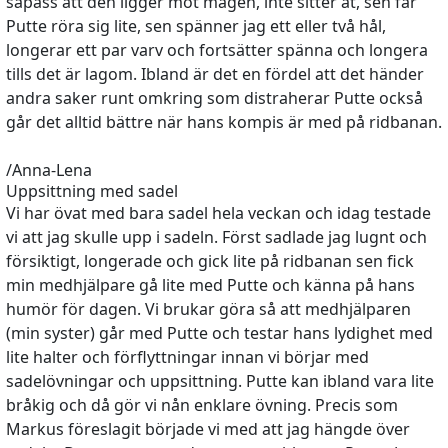
såpass att den ligger mot magen, inte sitter åt, sen får
Putte röra sig lite, sen spänner jag ett eller två hål,
longerar ett par varv och fortsätter spänna och longera
tills det är lagom. Ibland är det en fördel att det händer
andra saker runt omkring som distraherar Putte också
går det alltid bättre när hans kompis är med på ridbanan.
/Anna-Lena
Uppsittning med sadel
Vi har övat med bara sadel hela veckan och idag testade
vi att jag skulle upp i sadeln. Först sadlade jag lugnt och
försiktigt, longerade och gick lite på ridbanan sen fick
min medhjälpare gå lite med Putte och känna på hans
humör för dagen. Vi brukar göra så att medhjälparen
(min syster) går med Putte och testar hans lydighet med
lite halter och förflyttningar innan vi börjar med
sadelövningar och uppsittning. Putte kan ibland vara lite
bråkig och då gör vi nån enklare övning. Precis som
Markus föreslagit började vi med att jag hängde över