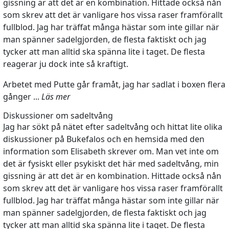
gissning är att det är en kombination. Hittade också nån
som skrev att det är vanligare hos vissa raser framförallt
fullblod. Jag har träffat många hästar som inte gillar när
man spänner sadelgjorden, de flesta faktiskt och jag
tycker att man alltid ska spänna lite i taget. De flesta
reagerar ju dock inte så kraftigt.
Arbetet med Putte går framåt, jag har sadlat i boxen flera
gånger ...
Läs mer
Diskussioner om sadeltvång
Jag har sökt på nätet efter sadeltvång och hittat lite olika
diskussioner på Bukefalos och en hemsida med den
information som Elisabeth skrever om. Man vet inte om
det är fysiskt eller psykiskt det här med sadeltvång, min
gissning är att det är en kombination. Hittade också nån
som skrev att det är vanligare hos vissa raser framförallt
fullblod. Jag har träffat många hästar som inte gillar när
man spänner sadelgjorden, de flesta faktiskt och jag
tycker att man alltid ska spänna lite i taget. De flesta