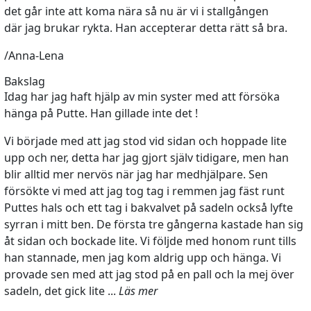
det går inte att koma nära så nu är vi i stallgången
där jag brukar rykta. Han accepterar detta rätt så bra.
/Anna-Lena
Bakslag
Idag har jag haft hjälp av min syster med att försöka
hänga på Putte. Han gillade inte det !
Vi började med att jag stod vid sidan och hoppade lite
upp och ner, detta har jag gjort själv tidigare, men han
blir alltid mer nervös när jag har medhjälpare. Sen
försökte vi med att jag tog tag i remmen jag fäst runt
Puttes hals och ett tag i bakvalvet på sadeln också lyfte
syrran i mitt ben. De första tre gångerna kastade han sig
åt sidan och bockade lite. Vi följde med honom runt tills
han stannade, men jag kom aldrig upp och hänga. Vi
provade sen med att jag stod på en pall och la mej över
sadeln, det gick lite ...
Läs mer