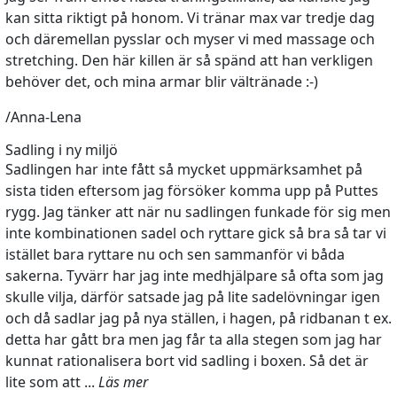
kan sitta riktigt på honom. Vi tränar max var tredje dag
och däremellan pysslar och myser vi med massage och
stretching. Den här killen är så spänd att han verkligen
behöver det, och mina armar blir vältränade :-)
/Anna-Lena
Sadling i ny miljö
Sadlingen har inte fått så mycket uppmärksamhet på
sista tiden eftersom jag försöker komma upp på Puttes
rygg. Jag tänker att när nu sadlingen funkade för sig men
inte kombinationen sadel och ryttare gick så bra så tar vi
istället bara ryttare nu och sen sammanför vi båda
sakerna. Tyvärr har jag inte medhjälpare så ofta som jag
skulle vilja, därför satsade jag på lite sadelövningar igen
och då sadlar jag på nya ställen, i hagen, på ridbanan t ex.
detta har gått bra men jag får ta alla stegen som jag har
kunnat rationalisera bort vid sadling i boxen. Så det är
lite som att ...
Läs mer