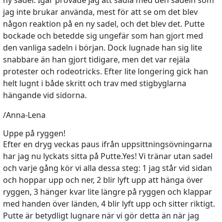
ny sadel. Igår provade jag att sadla med den sadeln som
jag inte brukar använda, mest för att se om det blev
någon reaktion på en ny sadel, och det blev det. Putte
bockade och betedde sig ungefär som han gjort med
den vanliga sadeln i början. Dock lugnade han sig lite
snabbare än han gjort tidigare, men det var rejäla
protester och rodeotricks. Efter lite longering gick han
helt lugnt i både skritt och trav med stigbyglarna
hängande vid sidorna.
/Anna-Lena
Uppe på ryggen!
Efter en dryg veckas paus ifrån uppsittningsövningarna
har jag nu lyckats sitta på Putte.Yes! Vi tränar utan sadel
och varje gång kör vi alla dessa steg: 1 jag står vid sidan
och hoppar upp och ner, 2 blir lyft upp att hänga över
ryggen, 3 hänger kvar lite längre på ryggen och klappar
med handen över länden, 4 blir lyft upp och sitter riktigt.
Putte är betydligt lugnare när vi gör detta än när jag