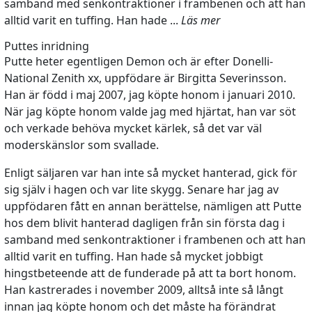
samband med senkontraktioner i frambenen och att han
alltid varit en tuffing. Han hade ...
Läs mer
Puttes inridning
Putte heter egentligen Demon och är efter Donelli-
National Zenith xx, uppfödare är Birgitta Severinsson.
Han är född i maj 2007, jag köpte honom i januari 2010.
När jag köpte honom valde jag med hjärtat, han var söt
och verkade behöva mycket kärlek, så det var väl
moderskänslor som svallade.
Enligt säljaren var han inte så mycket hanterad, gick för
sig själv i hagen och var lite skygg. Senare har jag av
uppfödaren fått en annan berättelse, nämligen att Putte
hos dem blivit hanterad dagligen från sin första dag i
samband med senkontraktioner i frambenen och att han
alltid varit en tuffing. Han hade så mycket jobbigt
hingstbeteende att de funderade på att ta bort honom.
Han kastrerades i november 2009, alltså inte så långt
innan jag köpte honom och det måste ha förändrat