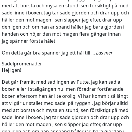
med att borsta och mysa en stund, sen försiktigt på med
sadel inne i boxen. Jag tar sadelgjorden och drar upp och
håller den mot magen , sen släpper jag efter, drar upp
den igen och om han är spänd håller jag bara gjorden i
handen och höjer den mot magen flera gånger innan
jag spänner första hålet.
Om detta går bra spänner jag ett hål till ...
Läs mer
Sadelpromenader
Hej igen!
Det går framåt med sadlingen av Putte. Jag kan sadla i
boxen eller i stallgången nu, men föredrar fortfarande
boxen eftersom han är lite orolig. Vi har kommit så långt
att vi går ur stallet med sadel på ryggen . Jag börjar alltid
med att borsta och mysa en stund, sen försiktigt på med
sadel inne i boxen. Jag tar sadelgjorden och drar upp och
håller den mot magen , sen släpper jag efter, drar upp
den igen och om han är spänd håller jag bara gjorden i