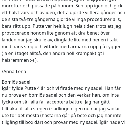
morötter och pussade på honom. Sen upp igen och gick
ett halvt varv och av igen, detta gjorde vi flera gånger och
de sista två-tre gångerna gjorde vi inga procedurer alls,
bara rätt upp. Putte var helt lugn hela tiden trots att jag
provocerade honom lite genom att dra benet över
länden när jag skulle av, dinglade lite med benen i takt
med hans steg och viftade med armarna upp på ryggen
(ja en i taget alltså, den andra höll krampaktigt i
halsremmen :-) ).
/Anna-Lena
Bomlös sadel
Igår fyllde Putte 4 år och vi firade med ny sadel. Han får
nu prova en bomlös sadel och den verkar han, om inte
tycka om så i alla fall acceptera bättre. Jag har gått
tillbaka till alla stegen i sadlingen igen nu när jag sadlar
ute för det mesta (hästarna går på bete och jag har inte
tillgång till box där) och provar med ny sadel. Igår hade vi