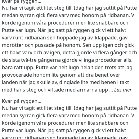
Kvar på ryggen...
Nu har vi tagit ett litet steg till. Idag har jag suttit på Putte
medan syrran gick flera varv med honom på ridbanan. Vi
körde igenom våra procedurer men lite snabbare och
Putte var lugn. När jag satt på ryggen gick vi ett halvt
varv runt ridbanan sen hoppade jag av, klappade, gav
morötter och pussade på honom. Sen upp igen och gick
ett halvt varv och av igen, detta gjorde vi flera gånger och
de sista två-tre gångerna gjorde vi inga procedurer alls,
bara rätt upp. Putte var helt lugn hela tiden trots att jag
provocerade honom lite genom att dra benet över
länden när jag skulle av, dinglade lite med benen i takt
med hans steg och viftade med armarna upp ...
Läs mer
Kvar på ryggen...
Nu har vi tagit ett litet steg till. Idag har jag suttit på Putte
medan syrran gick flera varv med honom på ridbanan. Vi
körde igenom våra procedurer men lite snabbare och
Putte var lugn. När jag satt på ryggen gick vi ett halvt
varv runt ridbanan sen hoppade jag av, klappade, gav