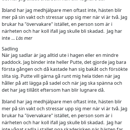
Ibland har jag medhjälpare men oftast inte, hästen blir
mer på sin vakt och stressar upp sig mer när vi är två. Jag
brukar ha "övervakare" istället, en person som är i
närheten och har koll ifall jag skulle bli skadad. Jag har
inte ...
Läs mer
Sadling
När jag sadlar är jag alltid ute i hagen eller en mindre
paddock. Jag binder inte heller Putte, det gjorde jag bara
första gången och då kastade han sig bakåt och försökte
slita sig. Putte vill gärna gå runt mig hela tiden när jag
håller på att lägga på sadel och när jag ska spänna och
det har jag tillåtit eftersom han blir lugnare då.
Ibland har jag medhjälpare men oftast inte, hästen blir
mer på sin vakt och stressar upp sig mer när vi är två. Jag
brukar ha "övervakare" istället, en person som är i
närheten och har koll ifall jag skulle bli skadad. Jag har
inte vågat sadla i stallet pga skaderisken när hästen far