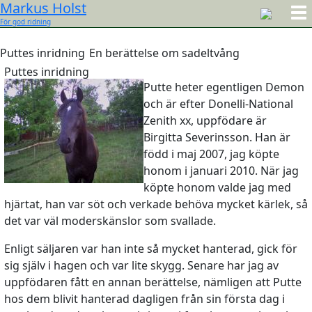
Markus Holst
För god ridning
Puttes inridning
En berättelse om sadeltvång
Puttes inridning
Putte heter egentligen Demon
och är efter Donelli-National
Zenith xx, uppfödare är
Birgitta Severinsson. Han är
född i maj 2007, jag köpte
honom i januari 2010. När jag
köpte honom valde jag med
hjärtat, han var söt och verkade behöva mycket kärlek, så
det var väl moderskänslor som svallade.
Enligt säljaren var han inte så mycket hanterad, gick för
sig själv i hagen och var lite skygg. Senare har jag av
uppfödaren fått en annan berättelse, nämligen att Putte
hos dem blivit hanterad dagligen från sin första dag i