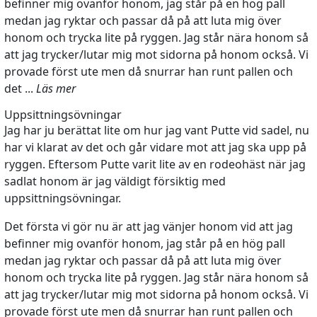
befinner mig ovanför honom, jag står på en hög pall
medan jag ryktar och passar då på att luta mig över
honom och trycka lite på ryggen. Jag står nära honom så
att jag trycker/lutar mig mot sidorna på honom också. Vi
provade först ute men då snurrar han runt pallen och
det ...
Läs mer
Uppsittningsövningar
Jag har ju berättat lite om hur jag vant Putte vid sadel, nu
har vi klarat av det och går vidare mot att jag ska upp på
ryggen. Eftersom Putte varit lite av en rodeohäst när jag
sadlat honom är jag väldigt försiktig med
uppsittningsövningar.
Det första vi gör nu är att jag vänjer honom vid att jag
befinner mig ovanför honom, jag står på en hög pall
medan jag ryktar och passar då på att luta mig över
honom och trycka lite på ryggen. Jag står nära honom så
att jag trycker/lutar mig mot sidorna på honom också. Vi
provade först ute men då snurrar han runt pallen och