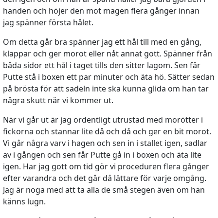
handen och höjer den mot magen flera gånger innan
jag spänner första hålet.
Om detta går bra spänner jag ett hål till med en gång,
klappar och ger morot eller nåt annat gott. Spänner från
båda sidor ett hål i taget tills den sitter lagom. Sen får
Putte stå i boxen ett par minuter och äta hö. Sätter sedan
på brösta för att sadeln inte ska kunna glida om han tar
några skutt när vi kommer ut.
När vi går ut är jag ordentligt utrustad med morötter i
fickorna och stannar lite då och då och ger en bit morot.
Vi går några varv i hagen och sen in i stallet igen, sadlar
av i gången och sen får Putte gå in i boxen och äta lite
igen. Har jag gott om tid gör vi proceduren flera gånger
efter varandra och det går då lättare för varje omgång.
Jag är noga med att ta alla de små stegen även om han
känns lugn.