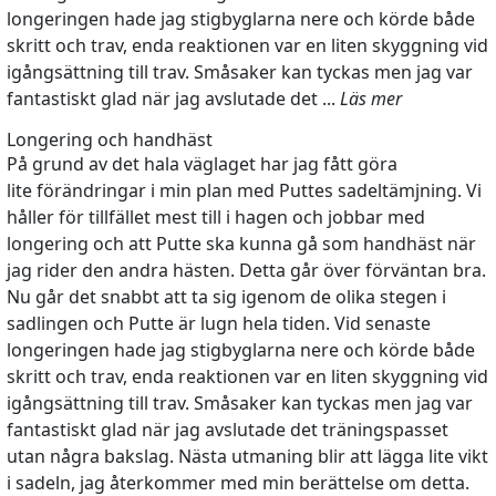
longeringen hade jag stigbyglarna nere och körde både
skritt och trav, enda reaktionen var en liten skyggning vid
igångsättning till trav. Småsaker kan tyckas men jag var
fantastiskt glad när jag avslutade det ...
Läs mer
Longering och handhäst
På grund av det hala väglaget har jag fått göra
lite förändringar i min plan med Puttes sadeltämjning. Vi
håller för tillfället mest till i hagen och jobbar med
longering och att Putte ska kunna gå som handhäst när
jag rider den andra hästen. Detta går över förväntan bra.
Nu går det snabbt att ta sig igenom de olika stegen i
sadlingen och Putte är lugn hela tiden. Vid senaste
longeringen hade jag stigbyglarna nere och körde både
skritt och trav, enda reaktionen var en liten skyggning vid
igångsättning till trav. Småsaker kan tyckas men jag var
fantastiskt glad när jag avslutade det träningspasset
utan några bakslag. Nästa utmaning blir att lägga lite vikt
i sadeln, jag återkommer med min berättelse om detta.