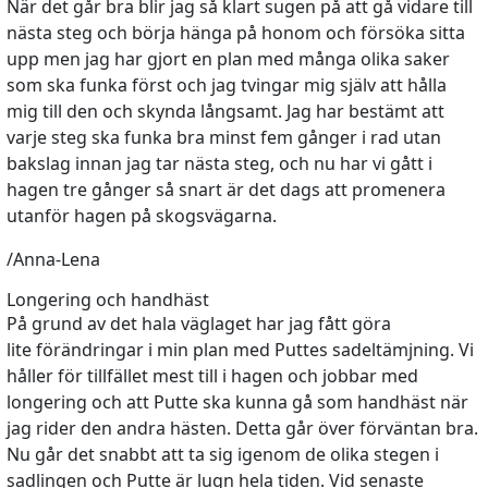
När det går bra blir jag så klart sugen på att gå vidare till
nästa steg och börja hänga på honom och försöka sitta
upp men jag har gjort en plan med många olika saker
som ska funka först och jag tvingar mig själv att hålla
mig till den och skynda långsamt. Jag har bestämt att
varje steg ska funka bra minst fem gånger i rad utan
bakslag innan jag tar nästa steg, och nu har vi gått i
hagen tre gånger så snart är det dags att promenera
utanför hagen på skogsvägarna.
/Anna-Lena
Longering och handhäst
På grund av det hala väglaget har jag fått göra
lite förändringar i min plan med Puttes sadeltämjning. Vi
håller för tillfället mest till i hagen och jobbar med
longering och att Putte ska kunna gå som handhäst när
jag rider den andra hästen. Detta går över förväntan bra.
Nu går det snabbt att ta sig igenom de olika stegen i
sadlingen och Putte är lugn hela tiden. Vid senaste