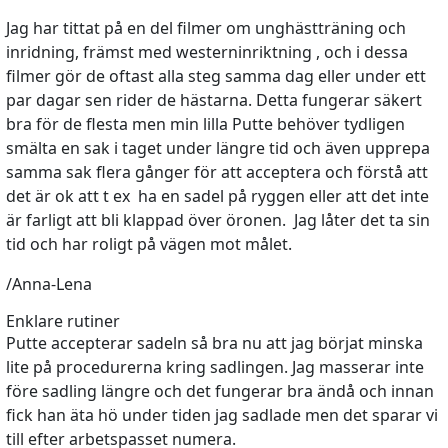
Jag har tittat på en del filmer om unghästträning och
inridning, främst med westerninriktning , och i dessa
filmer gör de oftast alla steg samma dag eller under ett
par dagar sen rider de hästarna. Detta fungerar säkert
bra för de flesta men min lilla Putte behöver tydligen
smälta en sak i taget under längre tid och även upprepa
samma sak flera gånger för att acceptera och förstå att
det är ok att t ex ha en sadel på ryggen eller att det inte
är farligt att bli klappad över öronen. Jag låter det ta sin
tid och har roligt på vägen mot målet.
/Anna-Lena
Enklare rutiner
Putte accepterar sadeln så bra nu att jag börjat minska
lite på procedurerna kring sadlingen. Jag masserar inte
före sadling längre och det fungerar bra ändå och innan
fick han äta hö under tiden jag sadlade men det sparar vi
till efter arbetspasset numera.