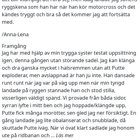
ryggskena som han har när han kör motorcross och det
kändes tryggt och bra så det kommer jag att fortsätta
med.
/Anna-Lena
Framgång
Jag har med hjälp av min trygga syster testat uppsittning
igen, denna gången utan störande sadel. Jag kan klänga
och dra ganska mycket i halsremmen utan att Putte
exploderar, men avslappnad är han ju inte. Han dansade
runt runt när jag var på väg upp men när min tyngd
landade på ryggen stannade han och stod stilla,
visserligen väldigt spänd. Vi provade från båda sidor,
syrran lyfte i mitt ben och jag hoppade/klängde upp,
Putte fick många morötter, sen gled jag ner försiktigt. En
gång landade jag lite obalanserat och snubblade, då
skuttade Putte iväg. När vi övat klart sadlade jag honom
ute på ridbanan och ...
Läs mer