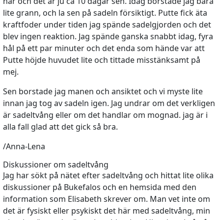
här och det är ju ca 10 dagar sen. Idag borstade jag bara
lite grann, och la sen på sadeln försiktigt. Putte fick äta
kraftfoder under tiden jag spände sadelgjorden och det
blev ingen reaktion. Jag spände ganska snabbt idag, fyra
hål på ett par minuter och det enda som hände var att
Putte höjde huvudet lite och tittade misstänksamt på
mej.
Sen borstade jag manen och ansiktet och vi myste lite
innan jag tog av sadeln igen. Jag undrar om det verkligen
är sadeltvång eller om det handlar om mognad. jag är i
alla fall glad att det gick så bra.
/Anna-Lena
Diskussioner om sadeltvång
Jag har sökt på nätet efter sadeltvång och hittat lite olika
diskussioner på Bukefalos och en hemsida med den
information som Elisabeth skrever om. Man vet inte om
det är fysiskt eller psykiskt det här med sadeltvång, min