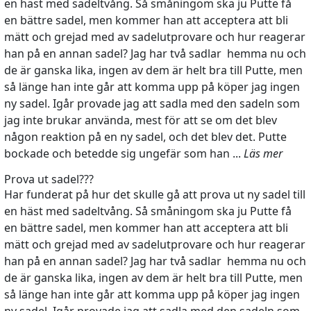
en häst med sadeltvång. Så småningom ska ju Putte få
en bättre sadel, men kommer han att acceptera att bli
mätt och grejad med av sadelutprovare och hur reagerar
han på en annan sadel? Jag har två sadlar hemma nu och
de är ganska lika, ingen av dem är helt bra till Putte, men
så länge han inte går att komma upp på köper jag ingen
ny sadel. Igår provade jag att sadla med den sadeln som
jag inte brukar använda, mest för att se om det blev
någon reaktion på en ny sadel, och det blev det. Putte
bockade och betedde sig ungefär som han ...
Läs mer
Prova ut sadel???
Har funderat på hur det skulle gå att prova ut ny sadel till
en häst med sadeltvång. Så småningom ska ju Putte få
en bättre sadel, men kommer han att acceptera att bli
mätt och grejad med av sadelutprovare och hur reagerar
han på en annan sadel? Jag har två sadlar hemma nu och
de är ganska lika, ingen av dem är helt bra till Putte, men
så länge han inte går att komma upp på köper jag ingen