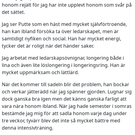
honom rejält för jag har inte upplevt honom som svår på
det sättet.
Jag ser Putte som en häst med mycket självförtroende,
han kan ibland försöka ta över ledarskapet, men är
samtidigt nyfiken och social. Han har mycket energi,
tycker det är roligt när det händer saker.
Jag arbetat med ledarskapsövnignar, longering både i
lina och även lite löslongering i longeringsring. Han är
mycket uppmärksam och lättlärd.
När det kommer till sadeln blir det problem, han bockar
och verkar jätterädd när jag spänner gjorden. Lugnar sig
dock ganska bra igen men det känns ganska farligt att
vara nära honom ibland. När jag hade semester i somras
bestämde jag mig för att sadla honom varje dag under
tre veckor, tyvärr blev det inte så mycket bättre med
denna intensivträning.