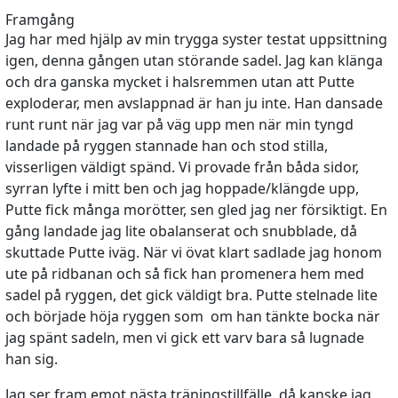
Framgång
Jag har med hjälp av min trygga syster testat uppsittning
igen, denna gången utan störande sadel. Jag kan klänga
och dra ganska mycket i halsremmen utan att Putte
exploderar, men avslappnad är han ju inte. Han dansade
runt runt när jag var på väg upp men när min tyngd
landade på ryggen stannade han och stod stilla,
visserligen väldigt spänd. Vi provade från båda sidor,
syrran lyfte i mitt ben och jag hoppade/klängde upp,
Putte fick många morötter, sen gled jag ner försiktigt. En
gång landade jag lite obalanserat och snubblade, då
skuttade Putte iväg. När vi övat klart sadlade jag honom
ute på ridbanan och så fick han promenera hem med
sadel på ryggen, det gick väldigt bra. Putte stelnade lite
och började höja ryggen som om han tänkte bocka när
jag spänt sadeln, men vi gick ett varv bara så lugnade
han sig.
Jag ser fram emot nästa träningstillfälle, då kanske jag