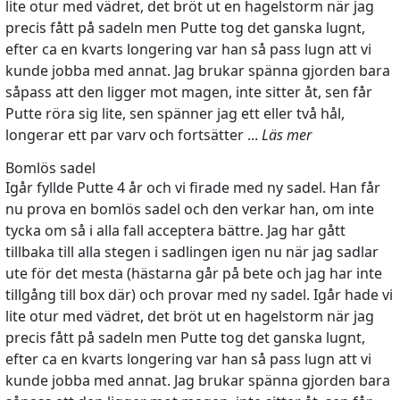
lite otur med vädret, det bröt ut en hagelstorm när jag
precis fått på sadeln men Putte tog det ganska lugnt,
efter ca en kvarts longering var han så pass lugn att vi
kunde jobba med annat. Jag brukar spänna gjorden bara
såpass att den ligger mot magen, inte sitter åt, sen får
Putte röra sig lite, sen spänner jag ett eller två hål,
longerar ett par varv och fortsätter ...
Läs mer
Bomlös sadel
Igår fyllde Putte 4 år och vi firade med ny sadel. Han får
nu prova en bomlös sadel och den verkar han, om inte
tycka om så i alla fall acceptera bättre. Jag har gått
tillbaka till alla stegen i sadlingen igen nu när jag sadlar
ute för det mesta (hästarna går på bete och jag har inte
tillgång till box där) och provar med ny sadel. Igår hade vi
lite otur med vädret, det bröt ut en hagelstorm när jag
precis fått på sadeln men Putte tog det ganska lugnt,
efter ca en kvarts longering var han så pass lugn att vi
kunde jobba med annat. Jag brukar spänna gjorden bara