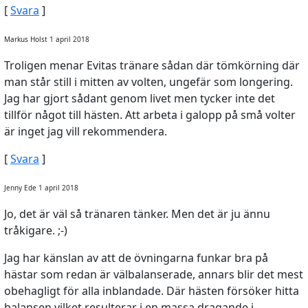
[
Svara
]
Markus Holst 1 april 2018
Troligen menar Evitas tränare sådan där tömkörning där
man står still i mitten av volten, ungefär som longering.
Jag har gjort sådant genom livet men tycker inte det
tillför något till hästen. Att arbeta i galopp på små volter
är inget jag vill rekommendera.
[
Svara
]
Jenny Ede 1 april 2018
Jo, det är väl så tränaren tänker. Men det är ju ännu
tråkigare. ;-)
Jag har känslan av att de övningarna funkar bra på
hästar som redan är välbalanserade, annars blir det mest
obehagligt för alla inblandade. Där hästen försöker hitta
balansen vilket resulterar i en massa dragande i