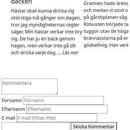
bäcken
Grannen hade ärende 
och medan vi stod o
Hästar skall kunna dricka sig
på gårdsplanen såg v
otörstiga två gånger om dagen,
Robusten började ta 
tror jag myndigheternas regler
tuggor utav de höga
säger. Min hästar verkar inte bry
brännässlorna på e
sig. De har ju en bäck genom
gödselhög. Han verka
hagen, men verkar inte gå dit
och dricka varje dag. ...
Läs mer
Förnamn
Efternamn
E-mail
Skicka Kommentar