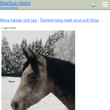
Markus Holst
För god ridning
Mina hästar och jag
:
Tömkörning med strul och fniss
-
1 april 2018