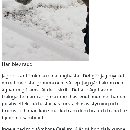
Han blev rädd
Jag brukar tömköra mina unghästar. Det gör jag mycket
enkelt med stallgrimma och två rep. Jag går bakom och
ägnar mig främst åt det i skritt. Det är något av det
tråkigaste man kan göra inom hästeriet, men det har en
positiv effekt på hästarnas förståelse av styrning och
broms, och man kan smacka fram dem bra och träna lite
bjudning samtidigt.
Ingela bad mig tömköra Caelum, 4 år, så hon själv kunde