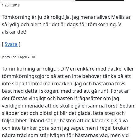
1 april 2018
Tömkörning är ju då roligt! Ja, jag menar allvar. Mellis är
så lydig och alert när det är dags för tömkörning. Vi
älskar det!
[
Svara
]
Jenny Ede 1 april 2018
Tömmkörning är roligt. :-D Men enklare med däckel eller
tömmkörningsgjord så att en inte behöver tänka på att
inte släpa tömmarna i marken. Jag och hästarna trivs
bäst med detta i skogen, med träd att gå runt. Först är
det förstås vingligt och hästen ifrågasätter om jag
verkligen menade att de skulle gå ensamma först. Sedan
släpper det och plötsligt blir det glada, lätta steg och
följsamhet. Ibland säger hästen att de klarar sig själva
och inte tänker göra som jag säger, men i regel brukar
några träd som står ivägen för hästarnas väg, men vid