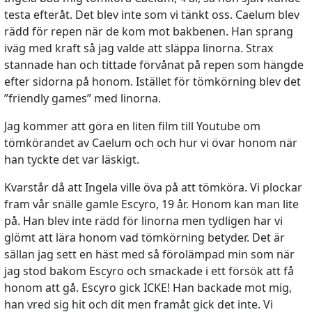
testa efteråt. Det blev inte som vi tänkt oss. Caelum blev
rädd för repen när de kom mot bakbenen. Han sprang
iväg med kraft så jag valde att släppa linorna. Strax
stannade han och tittade förvånat på repen som hängde
efter sidorna på honom. Istället för tömkörning blev det
”friendly games” med linorna.
Jag kommer att göra en liten film till Youtube om
tömkörandet av Caelum och och hur vi övar honom när
han tyckte det var läskigt.
Kvarstår då att Ingela ville öva på att tömköra. Vi plockar
fram vår snälle gamle Escyro, 19 år. Honom kan man lite
på. Han blev inte rädd för linorna men tydligen har vi
glömt att lära honom vad tömkörning betyder. Det är
sällan jag sett en häst med så förolämpad min som när
jag stod bakom Escyro och smackade i ett försök att få
honom att gå. Escyro gick ICKE! Han backade mot mig,
han vred sig hit och dit men framåt gick det inte. Vi