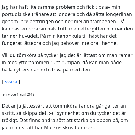
Jag har haft lite samma problem och fick tips av min
portugisiske tränare att longera och då sätta longerlinan
genom inre bettringen och ner mellan frambenen. Då
kan hästen röra sin hals fritt, men eftergiften blir när den
tar ner huvudet. På min kanonkula till häst har det
fungerat jättebra och jag behöver inte dra i henne.
Vill du tömköra så tycker jag det är lättast om man ramar
in med yttertömmen runt rumpan, då kan man både
hålla i yttersidan och driva på med den.
[
Svara
]
Jenny Ede 1 april 2018
Det är ju jättesvårt att tömmköra i andra gångarter än
skritt, så skippa det. ;-) I synnerhet om du tycker det är
tråkigt. Det finns andra sätt att stärka galoppen på, om
jag minns rätt har Markus skrivit om det.