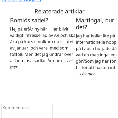
Relaterade artiklar
Bomlös sadel?
Martingal, hur 
det?
Hej på er!Är ny här....Har blivit
väldigt intresserad av AR och ska
Jag har kollat lite på 
åka på kurs i molkom nu i slutet
internationella hopp
av januari och vara med som
på tv och började då
fotfolk.Men det jag undrar över
vad en martingal ege
är bomlösa sadlar. Är näm ...
Läs
gör?Som jag har förs
mer
till för att hästen int
...
Läs mer