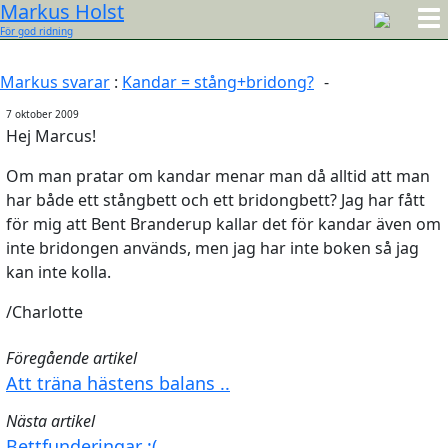
Markus Holst
För god ridning
Markus svarar
:
Kandar = stång+bridong?
-
7 oktober 2009
Hej Marcus!
Om man pratar om kandar menar man då alltid att man
har både ett stångbett och ett bridongbett? Jag har fått
för mig att Bent Branderup kallar det för kandar även om
inte bridongen används, men jag har inte boken så jag
kan inte kolla.
/Charlotte
Föregående artikel
Att träna hästens balans ..
Nästa artikel
Bettfunderingar :(