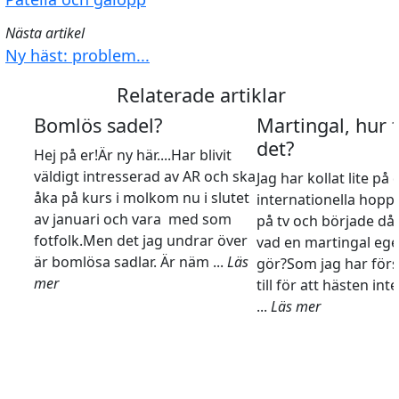
Nästa artikel
Ny häst: problem...
Relaterade artiklar
Bomlös sadel?
Martingal, hur 
det?
Hej på er!Är ny här....Har blivit
väldigt intresserad av AR och ska
Jag har kollat lite på 
åka på kurs i molkom nu i slutet
internationella hopp
av januari och vara med som
på tv och började då
fotfolk.Men det jag undrar över
vad en martingal ege
är bomlösa sadlar. Är näm ...
Läs
gör?Som jag har förs
mer
till för att hästen int
...
Läs mer