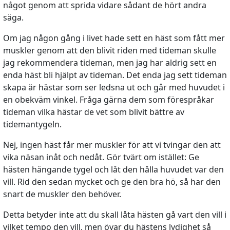
något genom att sprida vidare sådant de hört andra
säga.
Om jag någon gång i livet hade sett en häst som fått mer
muskler genom att den blivit riden med tideman skulle
jag rekommendera tideman, men jag har aldrig sett en
enda häst bli hjälpt av tideman. Det enda jag sett tideman
skapa är hästar som ser ledsna ut och går med huvudet i
en obekväm vinkel. Fråga gärna dem som förespråkar
tideman vilka hästar de vet som blivit bättre av
tidemantygeln.
Nej, ingen häst får mer muskler för att vi tvingar den att
vika näsan inåt och nedåt. Gör tvärt om istället: Ge
hästen hängande tygel och låt den hålla huvudet var den
vill. Rid den sedan mycket och ge den bra hö, så har den
snart de muskler den behöver.
Detta betyder inte att du skall låta hästen gå vart den vill i
vilket tempo den vill, men övar du hästens lydighet så