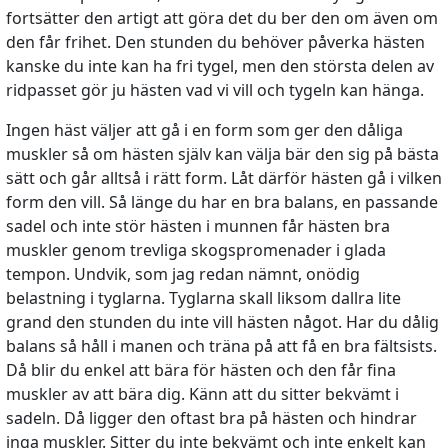
fortsätter den artigt att göra det du ber den om även om
den får frihet. Den stunden du behöver påverka hästen
kanske du inte kan ha fri tygel, men den största delen av
ridpasset gör ju hästen vad vi vill och tygeln kan hänga.
Ingen häst väljer att gå i en form som ger den dåliga
muskler så om hästen själv kan välja bär den sig på bästa
sätt och går alltså i rätt form. Låt därför hästen gå i vilken
form den vill. Så länge du har en bra balans, en passande
sadel och inte stör hästen i munnen får hästen bra
muskler genom trevliga skogspromenader i glada
tempon. Undvik, som jag redan nämnt, onödig
belastning i tyglarna. Tyglarna skall liksom dallra lite
grand den stunden du inte vill hästen något. Har du dålig
balans så håll i manen och träna på att få en bra fältsists.
Då blir du enkel att bära för hästen och den får fina
muskler av att bära dig. Känn att du sitter bekvämt i
sadeln. Då ligger den oftast bra på hästen och hindrar
inga muskler. Sitter du inte bekvämt och inte enkelt kan