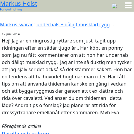
Markus Holst
För god ridning
Markus svarar
:
underhals + dåligt musklad rygg
-
12 juni 2014
Hej! Jag är en ringrostig ryttare som just tagit upp
ridningen efter en sådär tjugo år... Har köpt en ponny
som jag nu fått kommentarer om att hon har underhals
och dåligt musklad rygg. Jag är inte så duktig men tycker
att jag själv ser det också så det stämmer säkert. Hon har
en tendens att ha huvudet högt när man rider. Har fått
tips om att använda thideman kanske en gång i veckan
och att bygga ryggmuskler genom att t ex klättra och
rida över cavaletti. Vad anser du om thideman i detta
läge? Andra tips o förslag? Jag planerar att rida för
dressyrtränare emellanåt efter sommaren. Mvh Eva
Föregående artikel
Patella och galopp