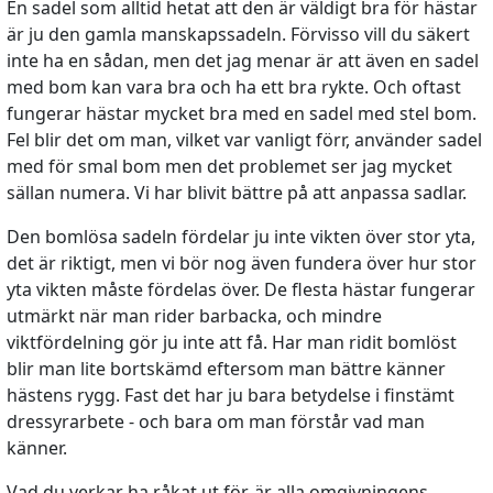
En sadel som alltid hetat att den är väldigt bra för hästar
är ju den gamla manskapssadeln. Förvisso vill du säkert
inte ha en sådan, men det jag menar är att även en sadel
med bom kan vara bra och ha ett bra rykte. Och oftast
fungerar hästar mycket bra med en sadel med stel bom.
Fel blir det om man, vilket var vanligt förr, använder sadel
med för smal bom men det problemet ser jag mycket
sällan numera. Vi har blivit bättre på att anpassa sadlar.
Den bomlösa sadeln fördelar ju inte vikten över stor yta,
det är riktigt, men vi bör nog även fundera över hur stor
yta vikten måste fördelas över. De flesta hästar fungerar
utmärkt när man rider barbacka, och mindre
viktfördelning gör ju inte att få. Har man ridit bomlöst
blir man lite bortskämd eftersom man bättre känner
hästens rygg. Fast det har ju bara betydelse i finstämt
dressyrarbete - och bara om man förstår vad man
känner.
Vad du verkar ha råkat ut för, är alla omgivningens