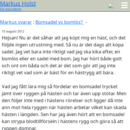
Markus Holst
För god ridning
Markus svarar
:
Bomsadel vs bomlös?
-
10 augusti 2012
Hejsan! Nu är det såhär att jag köpt mig en häst, och det
följde ingen utrustning med. Så nu är det dags att köpa
sadel. Jag vet bara inte riktigt vad jag ska kika efter, en
bomlös eller en sadel med bom. Jag har hört både gott
och ont om båda och det är det som gör att jag inte
riktigt vet vad som är bäst för en hästrygg att bära.
Vad jag fått lära mig så fördelar en bomsadel trycket
jämt över ryggen på hästen och tar även upp stötar. Men
den följer inte med i hästens rörelser och ligger då inte
ann mot hela ryggen när hästen arbetar vilket kan skada
hästen i längden. Sen har jag även hört att en bomsadel
kan strypa blodtillförseln i hästens rygg och göra så att
ryggen domnar.