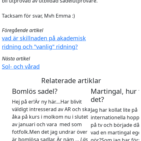
bli utprovad av utbildad sadelutprovare.
Tacksam för svar, Mvh Emma :)
Föregående artikel
vad är skillnaden på akademisk
ridning och "vanlig" ridning?
Nästa artikel
Sol- och vårad
Relaterade artiklar
Bomlös sadel?
Martingal, hur 
det?
Hej på er!Är ny här....Har blivit
väldigt intresserad av AR och ska
Jag har kollat lite på 
åka på kurs i molkom nu i slutet
internationella hopp
av januari och vara med som
på tv och började då
fotfolk.Men det jag undrar över
vad en martingal ege
är bomlösa sadlar. Är näm ...
Läs
gör?Som jag har förs