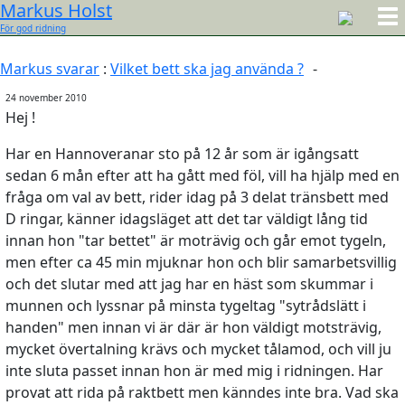
Markus Holst
För god ridning
Markus svarar
:
Vilket bett ska jag använda ?
-
24 november 2010
Hej !
Har en Hannoveranar sto på 12 år som är igångsatt
sedan 6 mån efter att ha gått med föl, vill ha hjälp med en
fråga om val av bett, rider idag på 3 delat tränsbett med
D ringar, känner idagsläget att det tar väldigt lång tid
innan hon "tar bettet" är moträvig och går emot tygeln,
men efter ca 45 min mjuknar hon och blir samarbetsvillig
och det slutar med att jag har en häst som skummar i
munnen och lyssnar på minsta tygeltag "sytrådslätt i
handen" men innan vi är där är hon väldigt motsträvig,
mycket övertalning krävs och mycket tålamod, och vill ju
inte sluta passet innan hon är med mig i ridningen. Har
provat att rida på raktbett men känndes inte bra. Vad ska