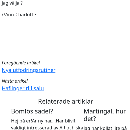
jag välja ?
//Ann-Charlotte
Föregående artikel
Nya utfodringsrutiner
Nästa artikel
Haflinger till salu
Relaterade artiklar
Bomlös sadel?
Martingal, hur 
det?
Hej på er!Är ny här....Har blivit
väldigt intresserad av AR och ska
Jag har kollat lite på 