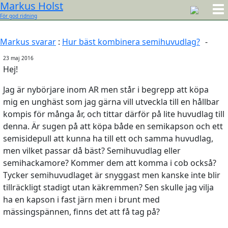
Markus Holst
För god ridning
Markus svarar
:
Hur bäst kombinera semihuvudlag?
-
23 maj 2016
Hej!
Jag är nybörjare inom AR men står i begrepp att köpa
mig en unghäst som jag gärna vill utveckla till en hållbar
kompis för många år, och tittar därför på lite huvudlag till
denna. Är sugen på att köpa både en semikapson och ett
semisidepull att kunna ha till ett och samma huvudlag,
men vilket passar då bäst? Semihuvudlag eller
semihackamore? Kommer dem att komma i cob också?
Tycker semihuvudlaget är snyggast men kanske inte blir
tillräckligt stadigt utan käkremmen? Sen skulle jag vilja
ha en kapson i fast järn men i brunt med
mässingspännen, finns det att få tag på?