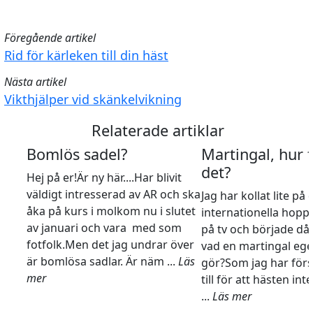
Föregående artikel
Rid för kärleken till din häst
Nästa artikel
Vikthjälper vid skänkelvikning
Relaterade artiklar
Bomlös sadel?
Martingal, hur 
det?
Hej på er!Är ny här....Har blivit
väldigt intresserad av AR och ska
Jag har kollat lite på 
åka på kurs i molkom nu i slutet
internationella hopp
av januari och vara med som
på tv och började då
fotfolk.Men det jag undrar över
vad en martingal ege
är bomlösa sadlar. Är näm ...
Läs
gör?Som jag har förs
mer
till för att hästen int
...
Läs mer