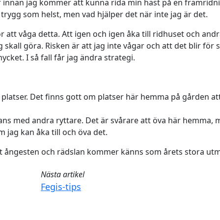
ar innan jag kommer att kunna rida min häst på en framrid
trygg som helst, men vad hjälper det när inte jag är det.
r att våga detta. Att igen och igen åka till ridhuset och and
 skall göra. Risken är att jag inte vågar och att det blir för 
cket. I så fall får jag ändra strategi.
 platser. Det finns gott om platser här hemma på gården att
mans med andra ryttare. Det är svårare att öva här hemma, 
jag kan åka till och öva det.
tt ångesten och rädslan kommer känns som årets stora ut
Nästa artikel
Fegis-tips