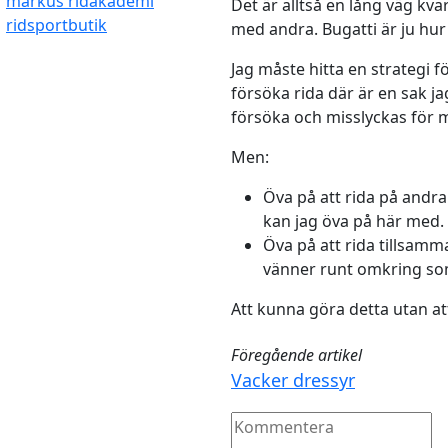
markus ridakademi
Det är alltså en lång väg kv
ridsportbutik
med andra. Bugatti är ju hur 
Jag måste hitta en strategi fö
försöka rida där är en sak jag
försöka och misslyckas för my
Men:
Öva på att rida på andra
kan jag öva på här med.
Öva på att rida tillsam
vänner runt omkring som 
Att kunna göra detta utan a
Föregående artikel
Vacker dressyr