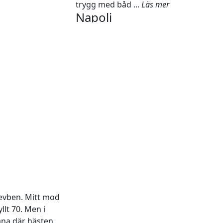
trygg med båd ...
Läs mer
Napoli
Skall jag skriva om min ridrädsla
måste jag skriva om Napoli, men det
gör ont. Det gör ont i varje del av mig.
Napoli föddes 1998 hos en gammal
uppfödare jag kände. Han hade en
gång i tiden fött upp Kal ...
Läs mer
Största genombrottet på
många år
Mitt centrala mål med min rädslo-
terapi är ju att ostört kunna rida mina
hästar under vanliga omständigheter.
Jag har ju inga planer på att rida svår
fälttävlan eller att rida en massa
 revben. Mitt mod
”kn&au ...
Läs mer
Storleken har betydelse
llt 70. Men i
bana där hästen