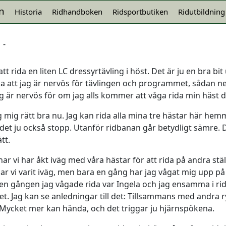
n
Historia
Ridhandboken
Ridsportbutiken
Ridutbildning
-
att rida en liten LC dressyrtävling i höst. Det är ju en bra bi
a att jag är nervös för tävlingen och programmet, sådan ne
 är nervös för om jag alls kommer att våga rida min häst d
mig rätt bra nu. Jag kan rida alla mina tre hästar här hem
r det ju också stopp. Utanför ridbanan går betydligt sämre
tt.
ar vi har åkt iväg med våra hästar för att rida på andra stä
har vi varit iväg, men bara en gång har jag vågat mig upp på
en gången jag vågade rida var Ingela och jag ensamma i rid
. Jag kan se anledningar till det: Tillsammans med andra ry
 Mycket mer kan hända, och det triggar ju hjärnspökena.