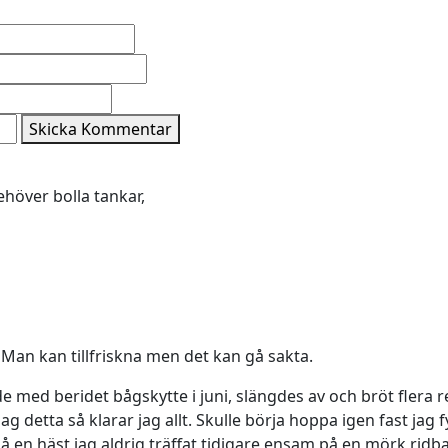
Skicka Kommentar
ehöver bolla tankar,
Man kan tillfriskna men det kan gå sakta.
de med beridet bågskytte i juni, slängdes av och bröt flera
ag detta så klarar jag allt. Skulle börja hoppa igen fast jag fy
 på en häst jag aldrig träffat tidigare ensam på en mörk rid