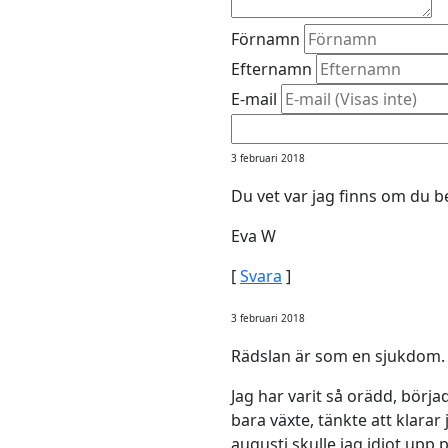
Förnamn
Efternamn
E-mail
3 februari 2018
Du vet var jag finns om du b
Eva W
[
Svara
]
3 februari 2018
Rädslan är som en sjukdom. 
Jag har varit så orädd, börja
bara växte, tänkte att klarar j
augusti skulle jag idiot upp