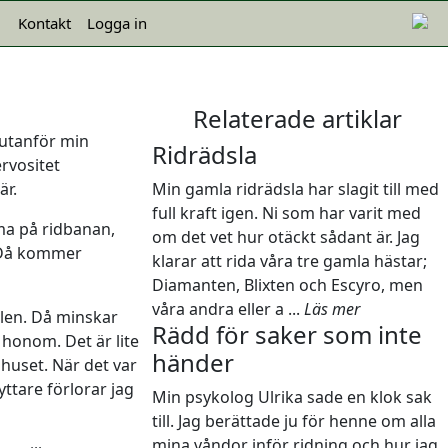
Kontakt
Logga in
Relaterade artiklar
t utanför min
Ridrädsla
rvositet
är.
Min gamla ridrädsla har slagit till med
full kraft igen. Ni som har varit med
ma på ridbanan,
om det vet hur otäckt sådant är. Jag
. Då kommer
klarar att rida våra tre gamla hästar;
Diamanten, Blixten och Escyro, men
våra andra eller a ...
Läs mer
llen. Då minskar
Rädd för saker som inte
 honom. Det är lite
händer
huset. När det var
ttare förlorar jag
Min psykolog Ulrika sade en klok sak
till. Jag berättade ju för henne om alla
mina våndor inför ridning och hur jag