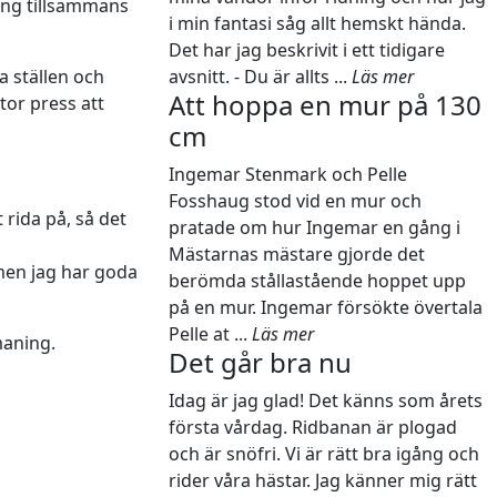
ning tillsammans
i min fantasi såg allt hemskt hända.
Det har jag beskrivit i ett tidigare
ra ställen och
avsnitt. - Du är allts ...
Läs mer
Att hoppa en mur på 130
stor press att
cm
Ingemar Stenmark och Pelle
Fosshaug stod vid en mur och
 rida på, så det
pratade om hur Ingemar en gång i
Mästarnas mästare gjorde det
men jag har goda
berömda stållastående hoppet upp
på en mur. Ingemar försökte övertala
Pelle at ...
Läs mer
maning.
Det går bra nu
Idag är jag glad! Det känns som årets
första vårdag. Ridbanan är plogad
och är snöfri. Vi är rätt bra igång och
rider våra hästar. Jag känner mig rätt