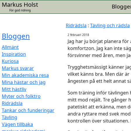
Markus Holst
Blogge
För god ridning
Ridrädsla
:
Tävling och rädsla
Bloggen
2 februari 2018
Jag har ju börjat planera för 
Allmänt
komfortzon. Jag kan inte säg
Inspiration
försvinner med åren, men jag
Kuriosa
Trygghetsmässigt känner jag 
Markus svarar
vilket känns bra. Men där ä
Min akademiska resa
ångesten på ett helt annat sä
Mina hästar och jag
Mitt hästliv
Som träning inför tävlingen h
Myter och folktro
mitt mod rejält. Tre gånger 
Ridrädsla
patetiskt att erkänna, men d
Tankar och funderingar
andra ryttare med svek modet
Tävling
kontrollen över situationen.
Vägen tillbaka