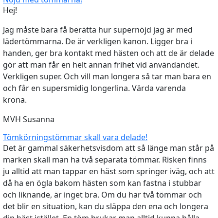
Hej!
Jag måste bara få berätta hur supernöjd jag är med
lädertömmarna. De är verkligen kanon. Ligger bra i
handen, ger bra kontakt med hästen och att de är delade
gör att man får en helt annan frihet vid användandet.
Verkligen super. Och vill man longera så tar man bara en
och får en supersmidig longerlina. Värda varenda
krona.
MVH Susanna
Tömkörningstömmar skall vara delade!
Det är gammal säkerhetsvisdom att så länge man står på
marken skall man ha två separata tömmar. Risken finns
ju alltid att man tappar en häst som springer iväg, och att
då ha en ögla bakom hästen som kan fastna i stubbar
och liknande, är inget bra. Om du har två tömmar och
det blir en situation, kan du släppa den ena och longera
din häst istället. En töm brukar man alltid kunna hålla