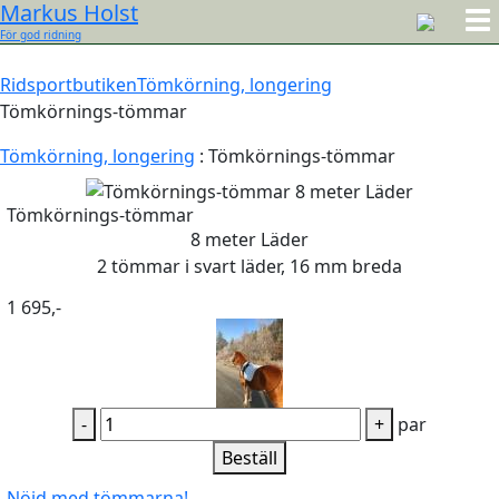
Markus Holst
För god ridning
Ridsportbutiken
Tömkörning, longering
Tömkörnings-tömmar
Tömkörning, longering
:
Tömkörnings-tömmar
Tömkörnings-tömmar
8 meter Läder
2 tömmar i svart läder, 16 mm breda
1 695,-
-
+
par
Beställ
Nöjd med tömmarna!