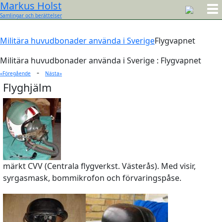
Markus Holst
Samlingar och berättelser
Militära huvudbonader använda i Sverige
Flygvapnet
Militära huvudbonader använda i Sverige : Flygvapnet
-
«Föregående
Nästa»
Flyghjälm
märkt CVV (Centrala flygverkst. Västerås). Med visir,
syrgasmask, bommikrofon och förvaringspåse.