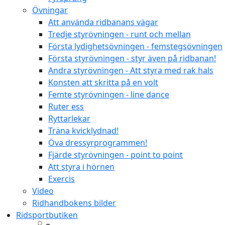
Övningar
Att använda ridbanans vägar
Tredje styrövningen - runt och mellan
Första lydighetsövningen - femstegsövningen
Första styrövningen - styr även på ridbanan!
Andra styrövningen - Att styra med rak hals
Konsten att skritta på en volt
Femte styrövningen - line dance
Ruter ess
Ryttarlekar
Träna kvicklydnad!
Öva dressyrprogrammen!
Fjärde styrövningen - point to point
Att styra i hörnen
Exercis
Video
Ridhandbokens bilder
Ridsportbutiken