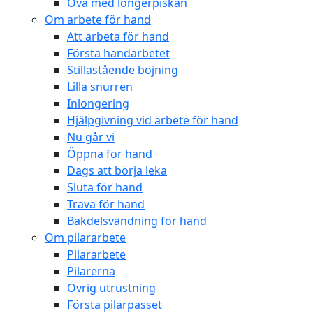
Öva med longerpiskan
Om arbete för hand
Att arbeta för hand
Första handarbetet
Stillastående böjning
Lilla snurren
Inlongering
Hjälpgivning vid arbete för hand
Nu går vi
Öppna för hand
Dags att börja leka
Sluta för hand
Trava för hand
Bakdelsvändning för hand
Om pilararbete
Pilararbete
Pilarerna
Övrig utrustning
Första pilarpasset