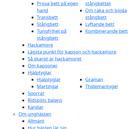
Prova bett på egen
stångbettet
hand
Om raka och böjda
Tränsbett
stångbett
Stångbett
Lyftande bett
Tungfrihet på
Kombinerande bett
stångbett
Hackamore
Lägsta punkt för kapson och hackamore
Så skarpt är hackamoret
Om kapsoner
Hjälptyglar
Hjälptyglar
Graman
Martingal
Thidemantygel
Sporrar
Ridspöts balans
Kandar
Om unghästen
Allmänt
Hur hästen lär sig