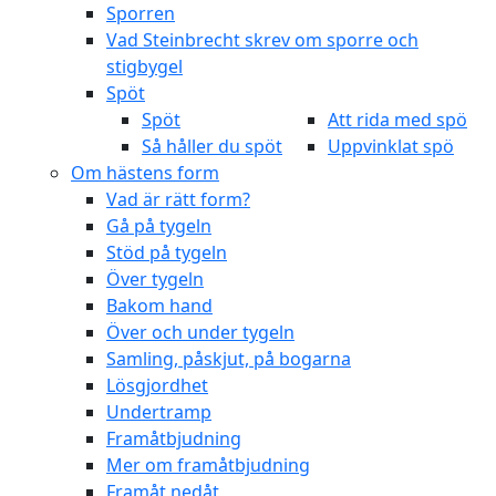
Sporren
Vad Steinbrecht skrev om sporre och
stigbygel
Spöt
Spöt
Att rida med spö
Så håller du spöt
Uppvinklat spö
Om hästens form
Vad är rätt form?
Gå på tygeln
Stöd på tygeln
Över tygeln
Bakom hand
Över och under tygeln
Samling, påskjut, på bogarna
Lösgjordhet
Undertramp
Framåtbjudning
Mer om framåtbjudning
Framåt nedåt