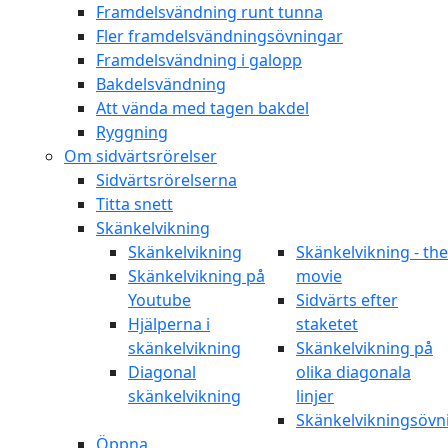
Framdelsvändning runt tunna
Fler framdelsvändningsövningar
Framdelsvändning i galopp
Bakdelsvändning
Att vända med tagen bakdel
Ryggning
Om sidvärtsrörelser
Sidvärtsrörelserna
Titta snett
Skänkelvikning
Skänkelvikning
Skänkelvikning - the
Skänkelvikning på
movie
Youtube
Sidvärts efter
Hjälperna i
staketet
skänkelvikning
Skänkelvikning på
Diagonal
olika diagonala
skänkelvikning
linjer
Skänkelvikningsövn
Öppna