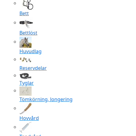
Bett
Bettlöst
Huvudlag
Reservdelar
Tyglar
Tömkörning, longering
Hovvård