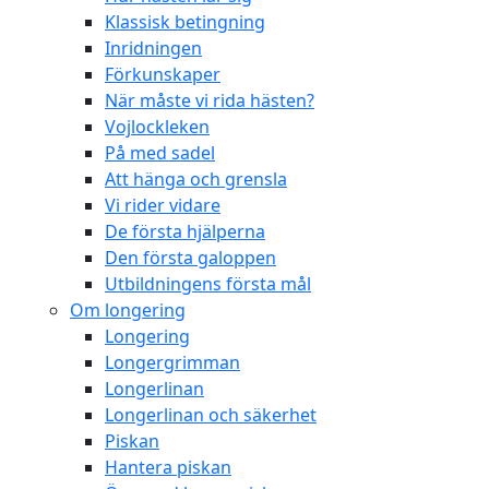
Klassisk betingning
Inridningen
Förkunskaper
När måste vi rida hästen?
Vojlockleken
På med sadel
Att hänga och grensla
Vi rider vidare
De första hjälperna
Den första galoppen
Utbildningens första mål
Om longering
Longering
Longergrimman
Longerlinan
Longerlinan och säkerhet
Piskan
Hantera piskan