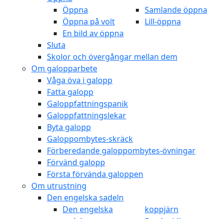
Öppna
Samlande öppna
Öppna på volt
Lill-öppna
En bild av öppna
Sluta
Skolor och övergångar mellan dem
Om galopparbete
Våga öva i galopp
Fatta galopp
Galoppfattningspanik
Galoppfattningslekar
Byta galopp
Galoppombytes-skräck
Förberedande galoppombytes-övningar
Förvänd galopp
Första förvända galoppen
Om utrustning
Den engelska sadeln
Den engelska
koppjärn