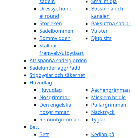
sadeln
Smal midja
Dressyr, hopp,
Bossorna och
allround
kanalen
Storleken
Baksuttna sadlar
Sadelbommen
Vulster
Bommvidden
Djup sits
Ställbart
framvalv/utbytbart
Att spänna sadelgjorden
Sadelunderlägg/Padd
Stigbyglar och säkerhet
Huvudlag
Huvudlag
Aachengrimman
Nosgrimmor
Micklem bridle
Den engelska
Pullargrimman
nosgrimman
Nacktryck
Remontgrimman
Tyglar
Bett
Bett
Kedjan på