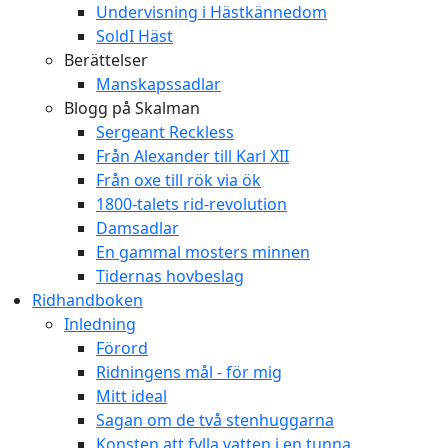
Undervisning i Hästkännedom
SoldI Häst
Berättelser
Manskapssadlar
Blogg på Skalman
Sergeant Reckless
Från Alexander till Karl XII
Från oxe till rök via ök
1800-talets rid-revolution
Damsadlar
En gammal mosters minnen
Tidernas hovbeslag
Ridhandboken
Inledning
Förord
Ridningens mål - för mig
Mitt ideal
Sagan om de två stenhuggarna
Konsten att fylla vatten i en tunna