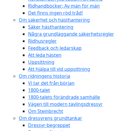
Ridhandböcker: Av män för män
Det finns ingen röd tråd!
Om säkerhet och hästhantering
Säker hästhantering
Några grundläggande säkerhetsregler
Ridhusregler
Feedback och ledarskap
Att leda hästen
Uppsittning
Att hjälpa till vid uppsittning
Om ridningens historia
Vi tar det från början
1800-talet
1800-talets förändrade samhälle
Vägen till modern tävlingsdressyr
Om Steinbrecht
Om dressyrens grundtankar
Dressyr-begreppet