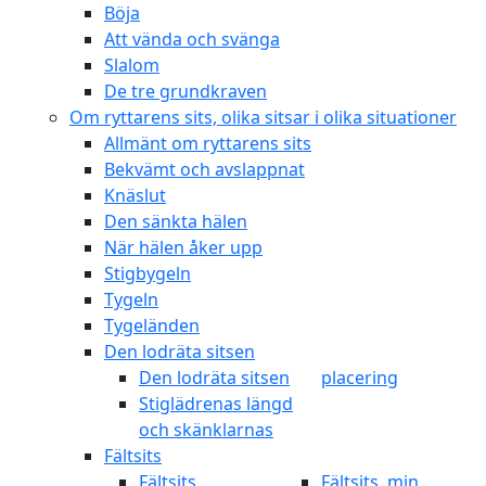
Böja
Att vända och svänga
Slalom
De tre grundkraven
Om ryttarens sits, olika sitsar i olika situationer
Allmänt om ryttarens sits
Bekvämt och avslappnat
Knäslut
Den sänkta hälen
När hälen åker upp
Stigbygeln
Tygeln
Tygeländen
Den lodräta sitsen
Den lodräta sitsen
placering
Stiglädrenas längd
och skänklarnas
Fältsits
Fältsits
Fältsits, min