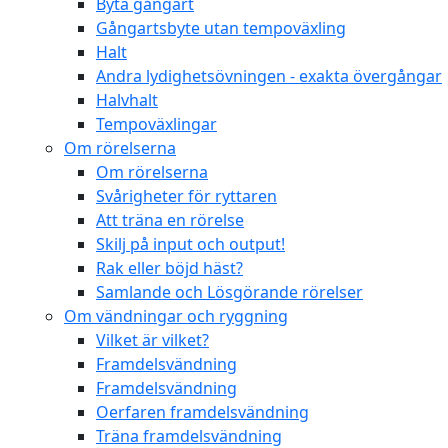
Byta gångart
Gångartsbyte utan tempoväxling
Halt
Andra lydighetsövningen - exakta övergångar
Halvhalt
Tempoväxlingar
Om rörelserna
Om rörelserna
Svårigheter för ryttaren
Att träna en rörelse
Skilj på input och output!
Rak eller böjd häst?
Samlande och Lösgörande rörelser
Om vändningar och ryggning
Vilket är vilket?
Framdelsvändning
Framdelsvändning
Oerfaren framdelsvändning
Träna framdelsvändning