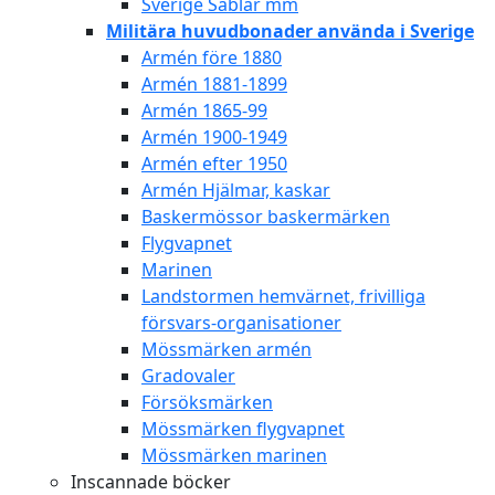
Sverige Sablar mm
Militära huvudbonader använda i Sverige
Armén före 1880
Armén 1881-1899
Armén 1865-99
Armén 1900-1949
Armén efter 1950
Armén Hjälmar, kaskar
Baskermössor baskermärken
Flygvapnet
Marinen
Landstormen hemvärnet, frivilliga
försvars-organisationer
Mössmärken armén
Gradovaler
Försöksmärken
Mössmärken flygvapnet
Mössmärken marinen
Inscannade böcker