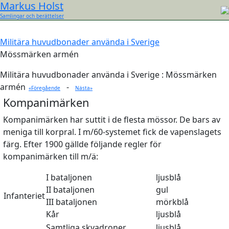
Markus Holst
Samlingar och berättelser
Militära huvudbonader använda i Sverige
Mössmärken armén
Militära huvudbonader använda i Sverige : Mössmärken
armén
-
«Föregående
Nästa»
Kompanimärken
Kompanimärken har suttit i de flesta mössor. De bars av
meniga till korpral. I m/60-systemet fick de vapenslagets
färg. Efter 1900 gällde följande regler för
kompanimärken till m/ä:
I bataljonen
ljusblå
II bataljonen
gul
Infanteriet
III bataljonen
mörkblå
Kår
ljusblå
Samtliga skvadroner
ljusblå