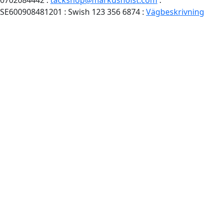
0702084442 :
tackshop@markusholst.com
:
SE600908481201 : Swish 123 356 6874 :
Vägbeskrivning