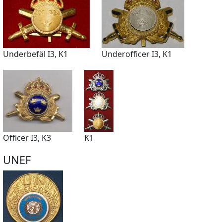
Underbefäl I3, K1
Underofficer I3, K1
Officer I3, K3
K1
UNEF