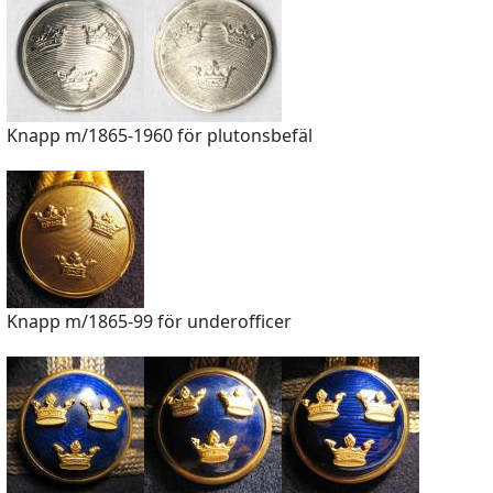
Knapp m/1865-1960 för plutonsbefäl
Knapp m/1865-99 för underofficer