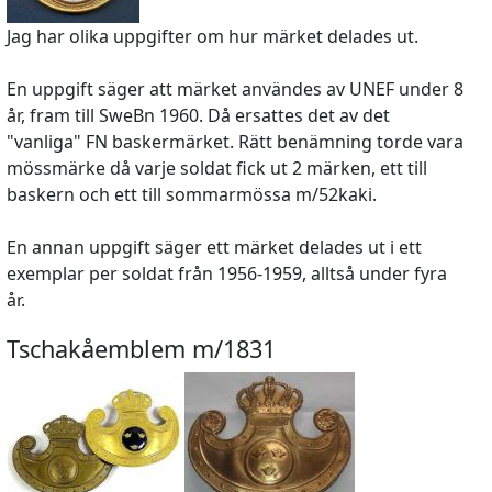
Jag har olika uppgifter om hur märket delades ut.
En uppgift säger att märket användes av UNEF under 8
år, fram till SweBn 1960. Då ersattes det av det
"vanliga" FN baskermärket. Rätt benämning torde vara
mössmärke då varje soldat fick ut 2 märken, ett till
baskern och ett till sommarmössa m/52kaki.
En annan uppgift säger ett märket delades ut i ett
exemplar per soldat från 1956-1959, alltså under fyra
år.
Tschakåemblem m/1831