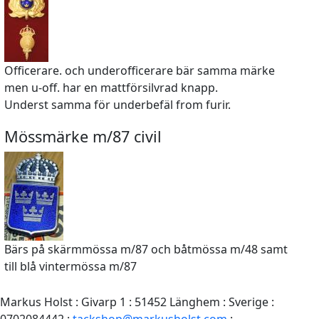
Officerare. och underofficerare bär samma märke
men u-off. har en mattförsilvrad knapp.
Underst samma för underbefäl from furir.
Mössmärke m/87 civil
Bärs på skärmmössa m/87 och båtmössa m/48 samt
till blå vintermössa m/87
Markus Holst : Givarp 1 : 51452 Länghem : Sverige :