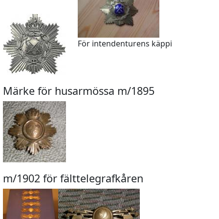
För intendenturens käppi
Märke för husarmössa m/1895
m/1902 för fälttelegrafkåren