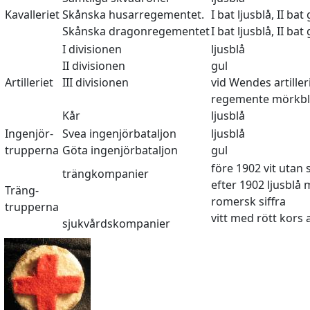
Kavalleriet
Skånska husarregementet.
I bat ljusblå, II bat 
Skånska dragonregementet
I bat ljusblå, II bat 
I divisionen
ljusblå
II divisionen
gul
Artilleriet
III divisionen
vid Wendes artilleri
regemente mörkb
Kår
ljusblå
Ingenjör-
Svea ingenjörbataljon
ljusblå
trupperna
Göta ingenjörbataljon
gul
före 1902 vit utan s
trängkompanier
efter 1902 ljusblå
Träng-
romersk siffra
trupperna
vitt med rött kors 
sjukvårdskompanier