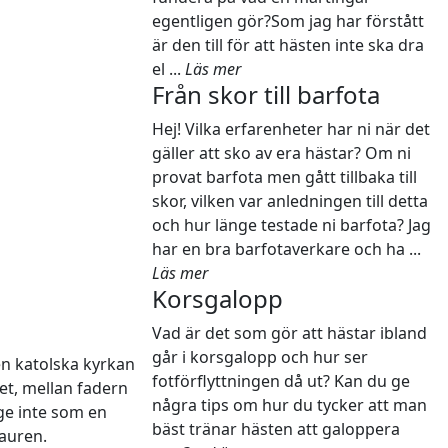
egentligen gör?Som jag har förstått
är den till för att hästen inte ska dra
el ...
Läs mer
Från skor till barfota
Hej! Vilka erfarenheter har ni när det
gäller att sko av era hästar? Om ni
provat barfota men gått tillbaka till
skor, vilken var anledningen till detta
och hur länge testade ni barfota? Jag
har en bra barfotaverkare och ha ...
Läs mer
Korsgalopp
Vad är det som gör att hästar ibland
går i korsgalopp och hur ser
den katolska kyrkan
fotförflyttningen då ut? Kan du ge
t, mellan fadern
några tips om hur du tycker att man
ge inte som en
bäst tränar hästen att galoppera
tauren.