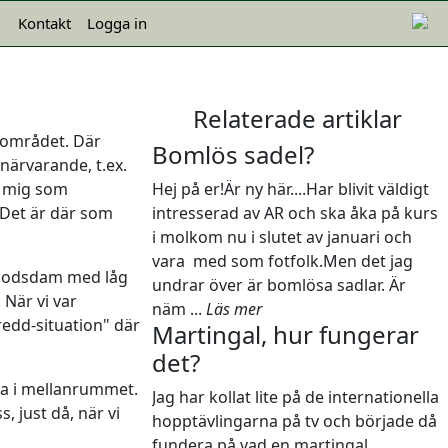
Kontakt
Logga in
Relaterade artiklar
dområdet. Där
Bomlös sadel?
närvarande, t.ex.
m mig som
Hej på er!Är ny här....Har blivit väldigt
 Det är där som
intresserad av AR och ska åka på kurs
i molkom nu i slutet av januari och
vara med som fotfolk.Men det jag
vblodsdam med låg
undrar över är bomlösa sadlar. Är
 När vi var
näm ...
Läs mer
redd-situation" där
Martingal, hur fungerar
det?
da i mellanrummet.
Jag har kollat lite på de internationella
, just då, när vi
hopptävlingarna på tv och började då
fundera på vad en martingal