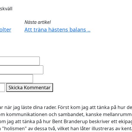
skväll
Nästa artikel
olter
Att träna hästens balans ..
Skicka Kommentar
ar när jag läste dina rader. Först kom jag att tänka på hur 
 som kommunikationen och sambandet, kanske mellanrumme
om jag att tänka på hur Bent Branderup beskriver ett ekipa
"holismen" av dessa två, vilket han låter illustreras av ken