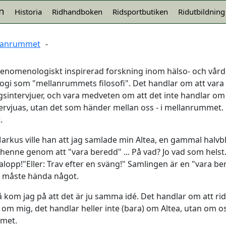
n
Historia
Ridhandboken
Ridsportbutiken
Ridutbildning
ellanrummet
-
d fenomenologiskt inspirerad forskning inom hälso- och vår
ogi som "mellanrummets filosofi". Det handlar om att vara 
sintervjuer, och vara medveten om att det inte handlar o
tervjuas, utan det som händer mellan oss - i mellanrummet.
.
 Markus ville han att jag samlade min Altea, en gammal hal
 henne genom att "vara beredd" ... På vad? Jo vad som helst.
lopp!"Eller: Trav efter en sväng!" Samlingen är en "vara be
t måste hända något.
 kom jag på att det är ju samma idé. Det handlar om att ri
) om mig, det handlar heller inte (bara) om Altea, utan om oss
mmet.