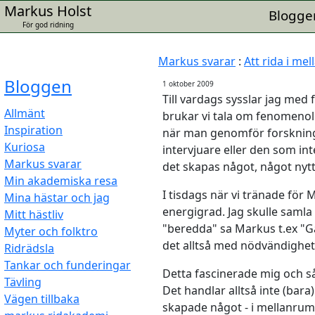
Markus Holst
Blogge
För god ridning
Markus svarar
:
Att rida i m
Bloggen
1 oktober 2009
Till vardags sysslar jag me
Allmänt
brukar vi tala om fenomenol
Inspiration
när man genomför forskning
Kuriosa
intervjuare eller den som in
Markus svarar
det skapas något, något nytt
Min akademiska resa
I tisdags när vi tränade för
Mina hästar och jag
energigrad. Jag skulle samla
Mitt hästliv
"beredda" sa Markus t.ex "Ga
Myter och folktro
det alltså med nödvändighe
Ridrädsla
Tankar och funderingar
Detta fascinerade mig och så
Tävling
Det handlar alltså inte (bara
Vägen tillbaka
skapade något - i mellanru