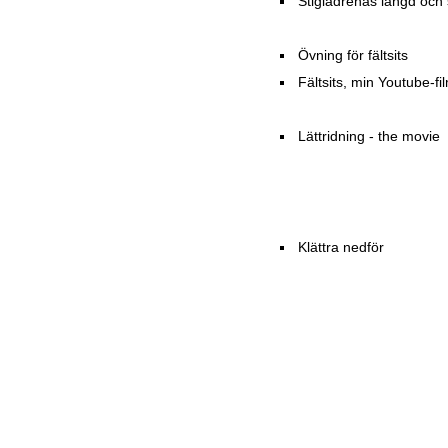
Stiglädrenas längd och
Övning för fältsits
Fältsits, min Youtube-fi
Lättridning - the movie
Klättra nedför