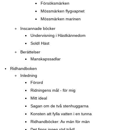
Försöksmärken
Mössmärken flygvapnet
Mössmärken marinen
Inscannade böcker
Undervisning i Hästkännedom
SoldI Häst
Berättelser
Manskapssadlar
Ridhandboken
Inledning
Förord
Ridningens mål - för mig
Mitt ideal
Sagan om de två stenhuggarna
Konsten att fylla vatten i en tunna
Ridhandböcker: Av män för män
Det finns ingen röd tråd!