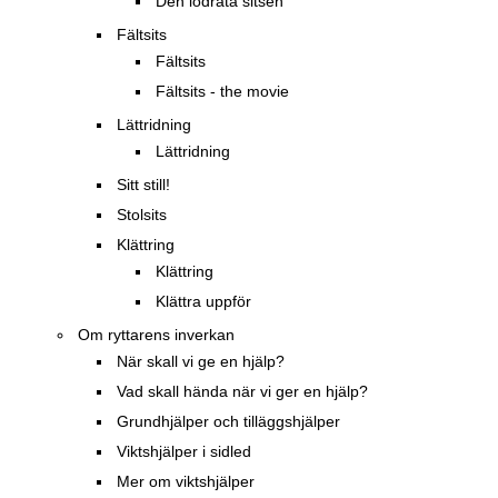
Den lodräta sitsen
Fältsits
Fältsits
Fältsits - the movie
Lättridning
Lättridning
Sitt still!
Stolsits
Klättring
Klättring
Klättra uppför
Om ryttarens inverkan
När skall vi ge en hjälp?
Vad skall hända när vi ger en hjälp?
Grundhjälper och tilläggshjälper
Viktshjälper i sidled
Mer om viktshjälper