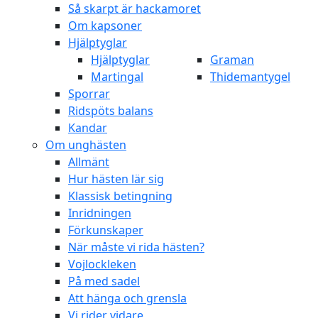
Så skarpt är hackamoret
Om kapsoner
Hjälptyglar
Hjälptyglar
Graman
Martingal
Thidemantygel
Sporrar
Ridspöts balans
Kandar
Om unghästen
Allmänt
Hur hästen lär sig
Klassisk betingning
Inridningen
Förkunskaper
När måste vi rida hästen?
Vojlockleken
På med sadel
Att hänga och grensla
Vi rider vidare