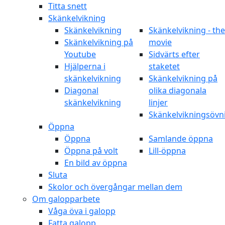
Titta snett
Skänkelvikning
Skänkelvikning
Skänkelvikning - the
Skänkelvikning på
movie
Youtube
Sidvärts efter
Hjälperna i
staketet
skänkelvikning
Skänkelvikning på
Diagonal
olika diagonala
skänkelvikning
linjer
Skänkelvikningsövn
Öppna
Öppna
Samlande öppna
Öppna på volt
Lill-öppna
En bild av öppna
Sluta
Skolor och övergångar mellan dem
Om galopparbete
Våga öva i galopp
Fatta galopp