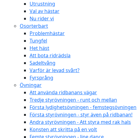
Utrustning
Val av hästar
Nu rider vi
Osorterbart
Problemhästar
Tungfel
Het häst
Att bota ridrädsla
Sadeltvång
Varför är levad svårt?
Fyrsprång
Övningar
Att använda ridbanans vägar
Tredje styrövningen - runt och mellan
Första lydighetsövningen - femstegsövningen
Första styrövningen - styr även på ridbanan!
Andra styrövningen - Att styra med rak hals
Konsten att skritta på en volt
Femte styrövningen - line dance