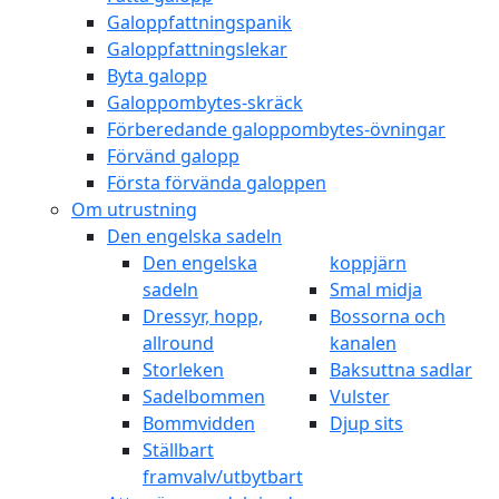
Galoppfattningspanik
Galoppfattningslekar
Byta galopp
Galoppombytes-skräck
Förberedande galoppombytes-övningar
Förvänd galopp
Första förvända galoppen
Om utrustning
Den engelska sadeln
Den engelska
koppjärn
sadeln
Smal midja
Dressyr, hopp,
Bossorna och
allround
kanalen
Storleken
Baksuttna sadlar
Sadelbommen
Vulster
Bommvidden
Djup sits
Ställbart
framvalv/utbytbart