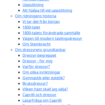
Uppsittning
Att hjälpa till vid uppsittning
Om ridningens historia
Vi tar det från början
1800-talet
1800-talets förändrade samhälle
Vägen till modern tävlingsdressyr
Om Steinbrecht
Om dressyrens grundtankar
Dressyr-begreppet
Dressyr - för mig
Varför dressyr?
Om olika inriktningar
Gymnastik eller estetik?
Bruksdressyr?
Vilken häst skall jag välja?
Caprilli och dressyr
Läsarfråga om Caprilli