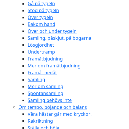
Gå på tygeln
Stöd på tygeln
Över tygeln
Bakom hand
Över och under tygeln
Samling, påskjut, på bogarna
Lösgjordhet
Undertramp
Framåtbjudning
Mer om framåtbjudning
Framåt nedåt
Samling
Mer om samling
Spontansamling
Samling behövs inte
Om tempo, böjande och balans
Våra hästar går med kryckor!
Rakriktning
Ställa och böja