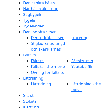
Den sänkta hälen
När hälen åker upp
Stigbygeln
Tygeln
Tygeländen
Den lodräta sitsen
Den lodräta sitsen
placering
Stiglädrenas längd
och skänklarnas
Fältsits
Fältsits
Fältsits, min
Fältsits - the movie
Youtube-film
Övning för fältsits
Lättridning
Lättridning
Lättridning - the
movie
Sitt still!
Stolsits
Klättring