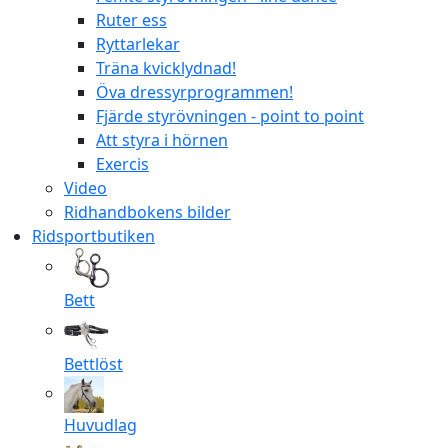
Ruter ess
Ryttarlekar
Träna kvicklydnad!
Öva dressyrprogrammen!
Fjärde styrövningen - point to point
Att styra i hörnen
Exercis
Video
Ridhandbokens bilder
Ridsportbutiken
Bett
Bettlöst
Huvudlag