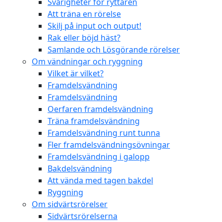
Svårigheter för ryttaren
Att träna en rörelse
Skilj på input och output!
Rak eller böjd häst?
Samlande och Lösgörande rörelser
Om vändningar och ryggning
Vilket är vilket?
Framdelsvändning
Framdelsvändning
Oerfaren framdelsvändning
Träna framdelsvändning
Framdelsvändning runt tunna
Fler framdelsvändningsövningar
Framdelsvändning i galopp
Bakdelsvändning
Att vända med tagen bakdel
Ryggning
Om sidvärtsrörelser
Sidvärtsrörelserna