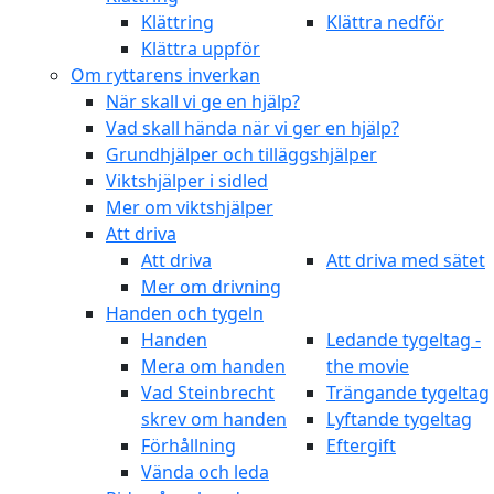
Klättring
Klättra nedför
Klättra uppför
Om ryttarens inverkan
När skall vi ge en hjälp?
Vad skall hända när vi ger en hjälp?
Grundhjälper och tilläggshjälper
Viktshjälper i sidled
Mer om viktshjälper
Att driva
Att driva
Att driva med sätet
Mer om drivning
Handen och tygeln
Handen
Ledande tygeltag -
Mera om handen
the movie
Vad Steinbrecht
Trängande tygeltag
skrev om handen
Lyftande tygeltag
Förhållning
Eftergift
Vända och leda