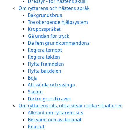
Dressyr - för hästens skull?
Om ryttarens och hästens språk
Bakgrundsbrus
Tre oberoende hjälpsystem
Kroppsspråket
Gå undan för tryck
De fem grundkommandona
Reglera tempot
Reglera takten
Flytta framdelen
Flytta bakdelen
Böja
Att vända och svänga
Slalom
De tre grundkraven
Om ryttarens sits, olika sitsar i olika situationer
Allmänt om ryttarens sits
Bekvämt och avslappnat
Knäslut