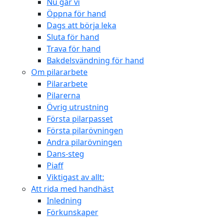
Nu går vi
Öppna för hand
Dags att börja leka
Sluta för hand
Trava för hand
Bakdelsvändning för hand
Om pilararbete
Pilararbete
Pilarerna
Övrig utrustning
Första pilarpasset
Första pilarövningen
Andra pilarövningen
Dans-steg
Piaff
Viktigast av allt:
Att rida med handhäst
Inledning
Förkunskaper