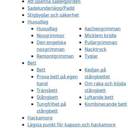
Att spänna sadelgjorden
Sadelunderlägg/Padd
Stigbyglar och säkerhet
Huvudlag
Huvudlag
Aachengrimman
Nosgrimmor
Micklem bridle
Den engelska
Pullargrimman
nosgrimman
Nacktryck
Remontgrimman
Tyglar
Bett
Bett
Kedjan på
Prova bett på egen
stångbettet
hand
Om raka och böjda
Tränsbett
stångbett
Stångbett
Lyftande bett
Tungfrihet på
Kombinerande bett
stångbett
Hackamore
Lägsta punkt för kapson och hackamore