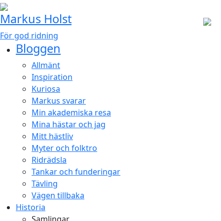
Markus Holst
För god ridning
Bloggen
Allmänt
Inspiration
Kuriosa
Markus svarar
Min akademiska resa
Mina hästar och jag
Mitt hästliv
Myter och folktro
Ridrädsla
Tankar och funderingar
Tävling
Vägen tillbaka
Historia
Samlingar