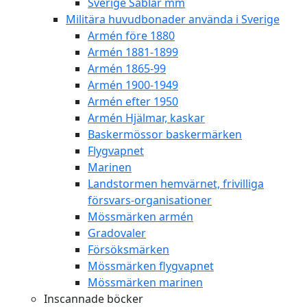
Sverige Sablar mm
Militära huvudbonader använda i Sverige
Armén före 1880
Armén 1881-1899
Armén 1865-99
Armén 1900-1949
Armén efter 1950
Armén Hjälmar, kaskar
Baskermössor baskermärken
Flygvapnet
Marinen
Landstormen hemvärnet, frivilliga
försvars-organisationer
Mössmärken armén
Gradovaler
Försöksmärken
Mössmärken flygvapnet
Mössmärken marinen
Inscannade böcker