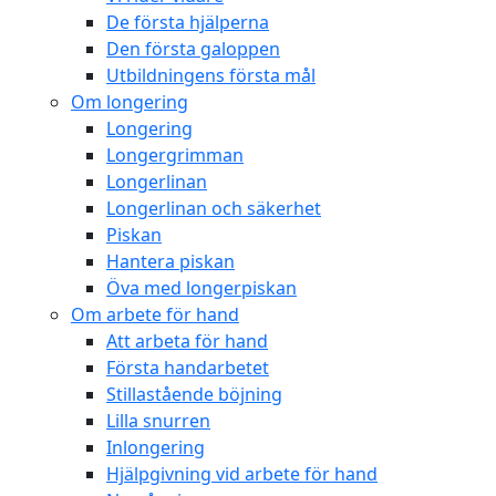
De första hjälperna
Den första galoppen
Utbildningens första mål
Om longering
Longering
Longergrimman
Longerlinan
Longerlinan och säkerhet
Piskan
Hantera piskan
Öva med longerpiskan
Om arbete för hand
Att arbeta för hand
Första handarbetet
Stillastående böjning
Lilla snurren
Inlongering
Hjälpgivning vid arbete för hand