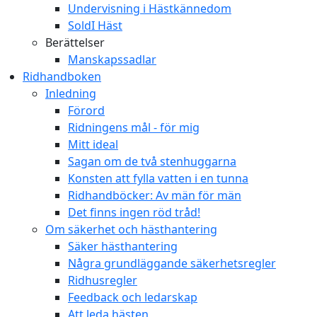
Undervisning i Hästkännedom
SoldI Häst
Berättelser
Manskapssadlar
Ridhandboken
Inledning
Förord
Ridningens mål - för mig
Mitt ideal
Sagan om de två stenhuggarna
Konsten att fylla vatten i en tunna
Ridhandböcker: Av män för män
Det finns ingen röd tråd!
Om säkerhet och hästhantering
Säker hästhantering
Några grundläggande säkerhetsregler
Ridhusregler
Feedback och ledarskap
Att leda hästen