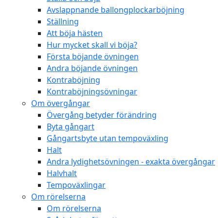
Avslappnande ballongplockarböjning
Ställning
Att böja hästen
Hur mycket skall vi böja?
Första böjande övningen
Andra böjande övningen
Kontraböjning
Kontraböjningsövningar
Om övergångar
Övergång betyder förändring
Byta gångart
Gångartsbyte utan tempoväxling
Halt
Andra lydighetsövningen - exakta övergångar
Halvhalt
Tempoväxlingar
Om rörelserna
Om rörelserna