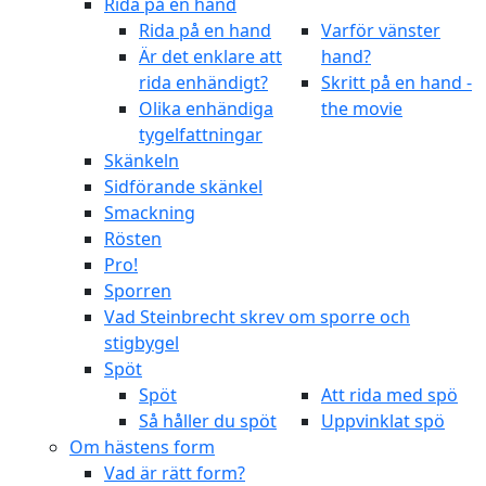
Rida på en hand
Rida på en hand
Varför vänster
Är det enklare att
hand?
rida enhändigt?
Skritt på en hand -
Olika enhändiga
the movie
tygelfattningar
Skänkeln
Sidförande skänkel
Smackning
Rösten
Pro!
Sporren
Vad Steinbrecht skrev om sporre och
stigbygel
Spöt
Spöt
Att rida med spö
Så håller du spöt
Uppvinklat spö
Om hästens form
Vad är rätt form?