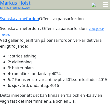
Markus Holst
Samlingar och berättelser
Svenska arméfordon
Offensiva pansarfordon
Svenska arméfordon : Offensiva pansarfordon
-
«Föregående
Nästa»
Vad gäller följesiffran på pansarfordon verkar det vara
enligt följande:
1: stridsledning
2: eldledning
3: batteriplats
4: radiolänk, undantag: 4024
5: ? Fanns en strivariant av pbv 401:som kallades 4015
6: sjukvård, undantag: 4016
Detta innebär att det kan finnas en 1:a och en 4:a av en
vagn fast det inte finns en 2:a och en 3:a.