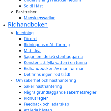
Undervisning i Hästkännedom
SoldI Häst
Berättelser
Manskapssadlar
Ridhandboken
Inledning
Förord
Ridningens mål - för mig
Mitt ideal
Sagan om de två stenhuggarna
Konsten att fylla vatten i en tunna
Ridhandböcker: Av män för män
Det finns ingen röd tråd!
Om säkerhet och hästhantering
Säker hästhantering
Några grundläggande säkerhetsregler
Ridhusregler
Feedback och ledarskap
Att leda hästen