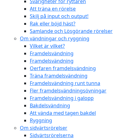
Svårigheter för ryttaren
Att träna en rörelse
Skilj på input och output!
Rak eller böjd häst?
Samlande och Lösgörande rörelser
Om vändningar och ryggning
Vilket är vilket?
Framdelsvändning
Framdelsvändning
Oerfaren framdelsvändning
Träna framdelsvändning
Framdelsvändning runt tunna
Fler framdelsvändningsövningar
Framdelsvändning i galopp
Bakdelsvändning
Att vända med tagen bakdel
Ryggning
Om sidvärtsrörelser
Sidvärtsrörelserna