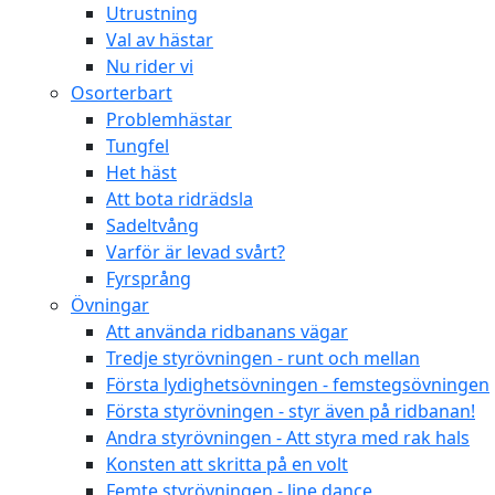
Utrustning
Val av hästar
Nu rider vi
Osorterbart
Problemhästar
Tungfel
Het häst
Att bota ridrädsla
Sadeltvång
Varför är levad svårt?
Fyrsprång
Övningar
Att använda ridbanans vägar
Tredje styrövningen - runt och mellan
Första lydighetsövningen - femstegsövningen
Första styrövningen - styr även på ridbanan!
Andra styrövningen - Att styra med rak hals
Konsten att skritta på en volt
Femte styrövningen - line dance