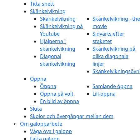
Titta snett
Skänkelvikning
Skänkelvikning
Skänkelvikning - the
Skänkelvikning på
movie
Youtube
Sidvärts efter
Hjälperna i
staketet
skänkelvikning
Skänkelvikning på
Diagonal
olika diagonala
skänkelvikning
linjer
Skänkelvikningsövn
Öppna
Öppna
Samlande öppna
Öppna på volt
Lill-öppna
En bild av öppna
Sluta
Skolor och övergångar mellan dem
Om galopparbete
Våga öva i galopp
Fatta galopp