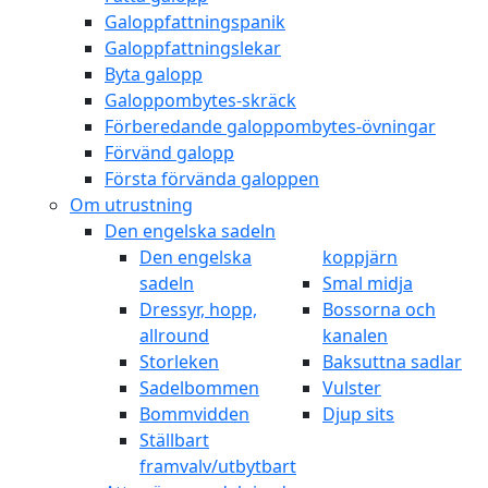
Galoppfattningspanik
Galoppfattningslekar
Byta galopp
Galoppombytes-skräck
Förberedande galoppombytes-övningar
Förvänd galopp
Första förvända galoppen
Om utrustning
Den engelska sadeln
Den engelska
koppjärn
sadeln
Smal midja
Dressyr, hopp,
Bossorna och
allround
kanalen
Storleken
Baksuttna sadlar
Sadelbommen
Vulster
Bommvidden
Djup sits
Ställbart
framvalv/utbytbart