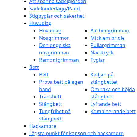
Att spänna sadelgjorden
Sadelunderlägg/Padd
Stigbyglar och säkerhet
Huvudlag
Huvudlag
Aachengrimman
Nosgrimmor
Micklem bridle
Den engelska
Pullargrimman
nosgrimman
Nacktryck
Remontgrimman
Tyglar
Bett
Bett
Kedjan på
Prova bett på egen
stångbettet
hand
Om raka och böjda
Tränsbett
stångbett
Stångbett
Lyftande bett
Tungfrihet på
Kombinerande bett
stångbett
Hackamore
Lägsta punkt för kapson och hackamore