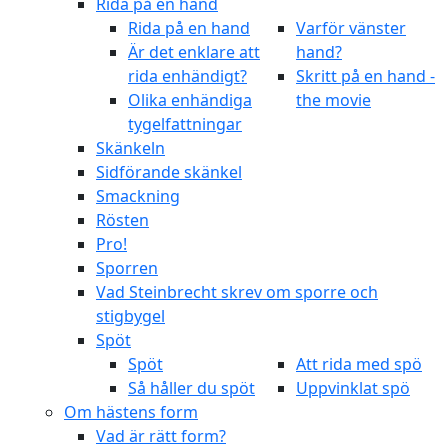
Rida på en hand
Rida på en hand
Varför vänster
Är det enklare att
hand?
rida enhändigt?
Skritt på en hand -
Olika enhändiga
the movie
tygelfattningar
Skänkeln
Sidförande skänkel
Smackning
Rösten
Pro!
Sporren
Vad Steinbrecht skrev om sporre och
stigbygel
Spöt
Spöt
Att rida med spö
Så håller du spöt
Uppvinklat spö
Om hästens form
Vad är rätt form?