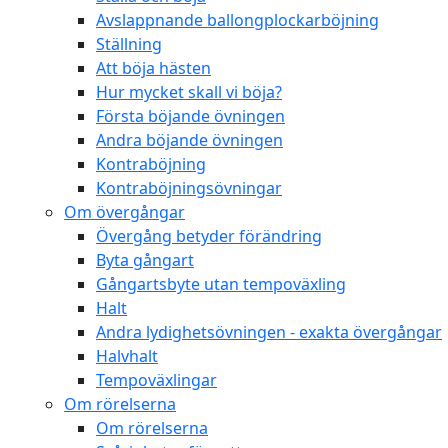
Avslappnande ballongplockarböjning
Ställning
Att böja hästen
Hur mycket skall vi böja?
Första böjande övningen
Andra böjande övningen
Kontraböjning
Kontraböjningsövningar
Om övergångar
Övergång betyder förändring
Byta gångart
Gångartsbyte utan tempoväxling
Halt
Andra lydighetsövningen - exakta övergångar
Halvhalt
Tempoväxlingar
Om rörelserna
Om rörelserna