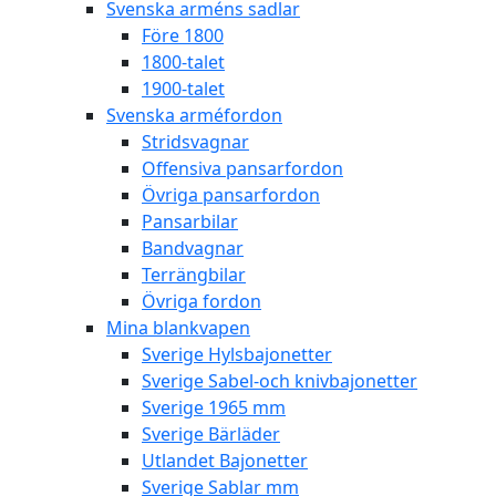
Svenska arméns sadlar
Före 1800
1800-talet
1900-talet
Svenska arméfordon
Stridsvagnar
Offensiva pansarfordon
Övriga pansarfordon
Pansarbilar
Bandvagnar
Terrängbilar
Övriga fordon
Mina blankvapen
Sverige Hylsbajonetter
Sverige Sabel-och knivbajonetter
Sverige 1965 mm
Sverige Bärläder
Utlandet Bajonetter
Sverige Sablar mm