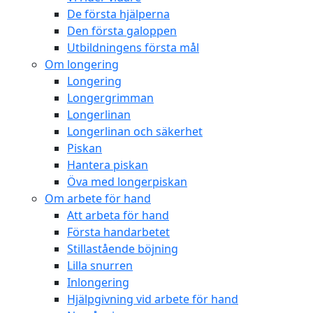
De första hjälperna
Den första galoppen
Utbildningens första mål
Om longering
Longering
Longergrimman
Longerlinan
Longerlinan och säkerhet
Piskan
Hantera piskan
Öva med longerpiskan
Om arbete för hand
Att arbeta för hand
Första handarbetet
Stillastående böjning
Lilla snurren
Inlongering
Hjälpgivning vid arbete för hand