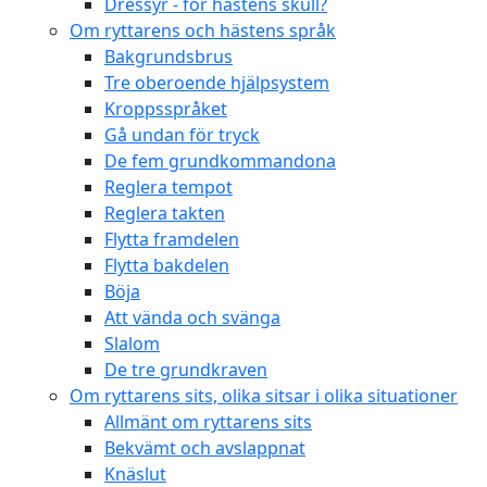
Dressyr - för hästens skull?
Om ryttarens och hästens språk
Bakgrundsbrus
Tre oberoende hjälpsystem
Kroppsspråket
Gå undan för tryck
De fem grundkommandona
Reglera tempot
Reglera takten
Flytta framdelen
Flytta bakdelen
Böja
Att vända och svänga
Slalom
De tre grundkraven
Om ryttarens sits, olika sitsar i olika situationer
Allmänt om ryttarens sits
Bekvämt och avslappnat
Knäslut