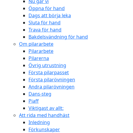
Nu går vi
Öppna för hand
Dags att börja leka
Sluta för hand
Trava för hand
Bakdelsvändning för hand
Om pilararbete
Pilararbete
Pilarerna
Övrig utrustning
Första pilarpasset
Första pilarövningen
Andra pilarövningen
Dans-steg
Piaff
Viktigast av allt:
Att rida med handhäst
Inledning
Förkunskaper