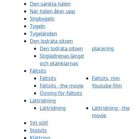
Den sänkta hälen
När hälen åker upp
Stigbygeln
Tygeln
Tygeländen
Den lodräta sitsen
Den lodräta sitsen
placering
Stiglädrenas längd
och skänklarnas
Fältsits
Fältsits
Fältsits, min
Fältsits - the movie
Youtube-film
Övning för fältsits
Lättridning
Lättridning
Lättridning - the
movie
Sitt still!
Stolsits
Klättring