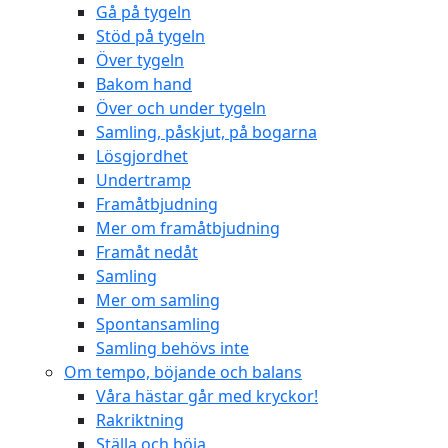
Gå på tygeln
Stöd på tygeln
Över tygeln
Bakom hand
Över och under tygeln
Samling, påskjut, på bogarna
Lösgjordhet
Undertramp
Framåtbjudning
Mer om framåtbjudning
Framåt nedåt
Samling
Mer om samling
Spontansamling
Samling behövs inte
Om tempo, böjande och balans
Våra hästar går med kryckor!
Rakriktning
Ställa och böja