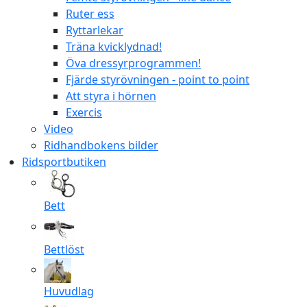
Ruter ess
Ryttarlekar
Träna kvicklydnad!
Öva dressyrprogrammen!
Fjärde styrövningen - point to point
Att styra i hörnen
Exercis
Video
Ridhandbokens bilder
Ridsportbutiken
Bett
Bettlöst
Huvudlag