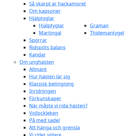
Så skarpt är hackamoret
Om kapsoner
Hjälptyglar
Hjälptyglar
Graman
Martingal
Thidemantygel
Sporrar
Ridspöts balans
Kandar
Om unghästen
Allmänt
Hur hästen lär sig
Klassisk betingning
Inridningen
Förkunskaper
När måste vi rida hästen?
Vojlockleken
På med sadel
Att hänga och grensla
Vi rider vidare