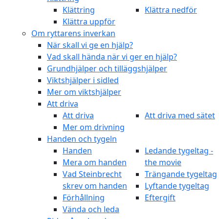
Klättring
Klättra nedför
Klättra uppför
Om ryttarens inverkan
När skall vi ge en hjälp?
Vad skall hända när vi ger en hjälp?
Grundhjälper och tilläggshjälper
Viktshjälper i sidled
Mer om viktshjälper
Att driva
Att driva
Att driva med sätet
Mer om drivning
Handen och tygeln
Handen
Ledande tygeltag -
Mera om handen
the movie
Vad Steinbrecht
Trängande tygeltag
skrev om handen
Lyftande tygeltag
Förhållning
Eftergift
Vända och leda