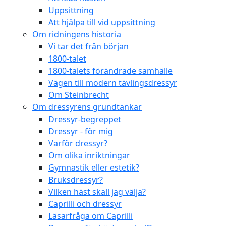
Uppsittning
Att hjälpa till vid uppsittning
Om ridningens historia
Vi tar det från början
1800-talet
1800-talets förändrade samhälle
Vägen till modern tävlingsdressyr
Om Steinbrecht
Om dressyrens grundtankar
Dressyr-begreppet
Dressyr - för mig
Varför dressyr?
Om olika inriktningar
Gymnastik eller estetik?
Bruksdressyr?
Vilken häst skall jag välja?
Caprilli och dressyr
Läsarfråga om Caprilli