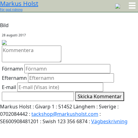
Markus Holst
För god ridning
Bild
28 augusti 2017
Förnamn
Efternamn
E-mail
Skicka Kommentar
Markus Holst : Givarp 1 : 51452 Länghem : Sverige :
0702084442 :
tackshop@markusholst.com
:
SE600908481201 : Swish 123 356 6874 :
Vägbeskrivning