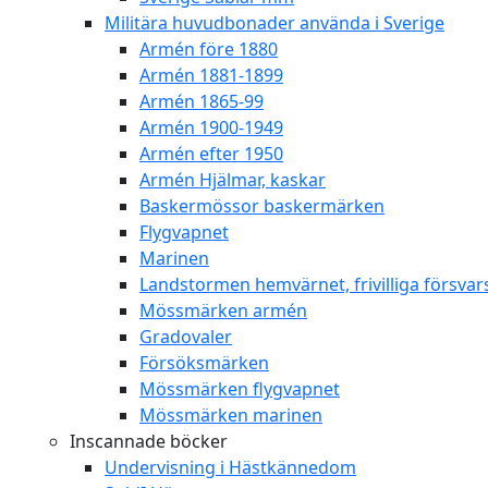
Militära huvudbonader använda i Sverige
Armén före 1880
Armén 1881-1899
Armén 1865-99
Armén 1900-1949
Armén efter 1950
Armén Hjälmar, kaskar
Baskermössor baskermärken
Flygvapnet
Marinen
Landstormen hemvärnet, frivilliga försvar
Mössmärken armén
Gradovaler
Försöksmärken
Mössmärken flygvapnet
Mössmärken marinen
Inscannade böcker
Undervisning i Hästkännedom