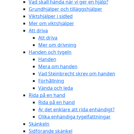
Vad skall hända när vi ger en hjälp?
Grundhjälper och tilläggshjälper
Viktshjälper i sidled
Mer om viktshjälper
Att driva
Att driva
Mer om drivning
Handen och tygeln
Handen
Mera om handen
Vad Steinbrecht skrev om handen
Förhållning
Vända och leda
Rida på en hand
Rida på en hand
Är det enklare att rida enhändigt?
Olika enhändiga tygelfattningar
Skänkeln
Sidförande skänkel