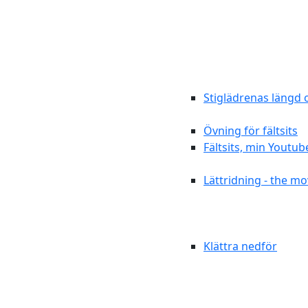
Stiglädrenas längd 
Övning för fältsits
Fältsits, min Youtub
Lättridning - the mo
Klättra nedför