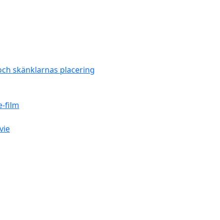
och skänklarnas placering
e-film
vie