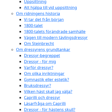
Uppsittning
Att hjälpa till vid uppsittning
Om ridningens historia
Vi tar det från början
1800-talet
1800-talets förändrade samhälle
Vägen till modern tävlingsdressyr
Om Steinbrecht
Om dressyrens grundtankar
Dressyr-begreppet
Dressyr - för mig
Varför dressyr?
Om olika inriktningar
Gymnastik eller estetik?
Bruksdressyr?
Vilken häst skall jag välja?
Caprilli och dressyr
Läsarfråga om Caprilli
Dressyr - för hästens skull?