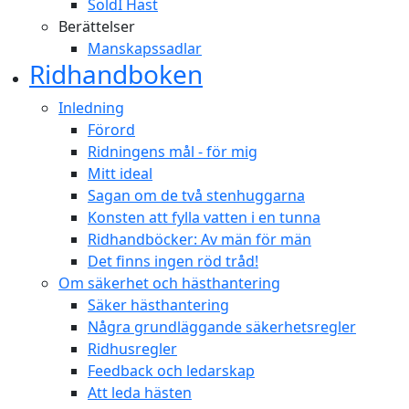
SoldI Häst
Berättelser
Manskapssadlar
Ridhandboken
Inledning
Förord
Ridningens mål - för mig
Mitt ideal
Sagan om de två stenhuggarna
Konsten att fylla vatten i en tunna
Ridhandböcker: Av män för män
Det finns ingen röd tråd!
Om säkerhet och hästhantering
Säker hästhantering
Några grundläggande säkerhetsregler
Ridhusregler
Feedback och ledarskap
Att leda hästen