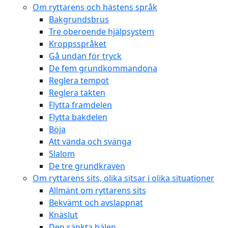
Om ryttarens och hästens språk
Bakgrundsbrus
Tre oberoende hjälpsystem
Kroppsspråket
Gå undan för tryck
De fem grundkommandona
Reglera tempot
Reglera takten
Flytta framdelen
Flytta bakdelen
Böja
Att vända och svänga
Slalom
De tre grundkraven
Om ryttarens sits, olika sitsar i olika situationer
Allmänt om ryttarens sits
Bekvämt och avslappnat
Knäslut
Den sänkta hälen