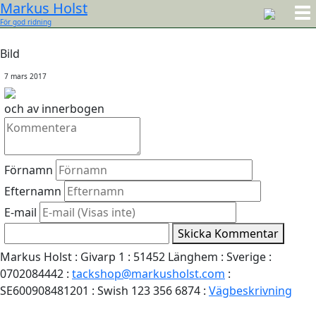
Markus Holst
För god ridning
Bild
7 mars 2017
och av innerbogen
Förnamn
Efternamn
E-mail
Skicka Kommentar
Markus Holst : Givarp 1 : 51452 Länghem : Sverige :
0702084442 :
tackshop@markusholst.com
:
SE600908481201 : Swish 123 356 6874 :
Vägbeskrivning