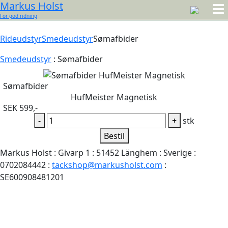
Markus Holst
For god ridning
Rideudstyr
Smedeudstyr
Sømafbider
Smedeudstyr
:
Sømafbider
Sømafbider
HufMeister Magnetisk
SEK 599,-
-
+
stk
Bestil
Markus Holst : Givarp 1 : 51452 Länghem : Sverige :
0702084442 :
tackshop@markusholst.com
:
SE600908481201