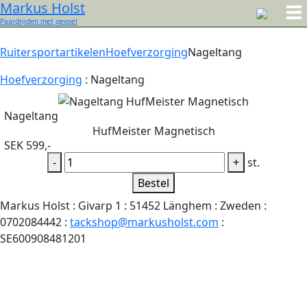
Markus Holst
Paardrijden met gevoel
Ruitersportartikelen
Hoefverzorging
Nageltang
Hoefverzorging
:
Nageltang
Nageltang
HufMeister Magnetisch
SEK 599,-
-
+
st.
Bestel
Markus Holst : Givarp 1 : 51452 Länghem : Zweden :
0702084442 :
tackshop@markusholst.com
:
SE600908481201