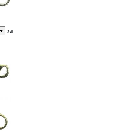
+
par