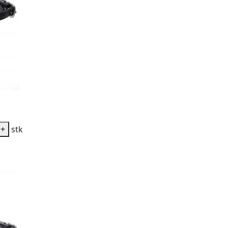
+
stk