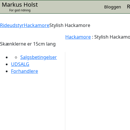
Markus Holst
R
Bloggen
For god ridning
Rideudstyr
Hackamore
Stylish Hackamore
Hackamore
:
Stylish Hackam
Skænklerne er 15cm lang
Salgsbetingelser
UDSALG
Forhandlere