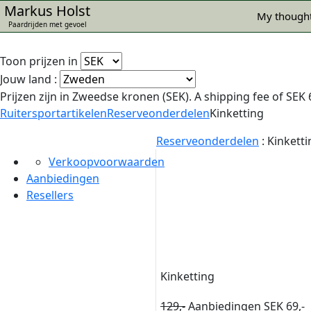
Markus Holst
My thought
Paardrijden met gevoel
Toon prijzen in
Jouw land :
Prijzen zijn in Zweedse kronen (SEK). A shipping fee of SEK 6
Ruitersportartikelen
Reserveonderdelen
Kinketting
Reserveonderdelen
:
Kinketti
Verkoopvoorwaarden
Aanbiedingen
Resellers
Kinketting
129,-
Aanbiedingen SEK 69,-