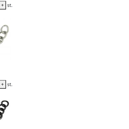
+
st.
+
st.