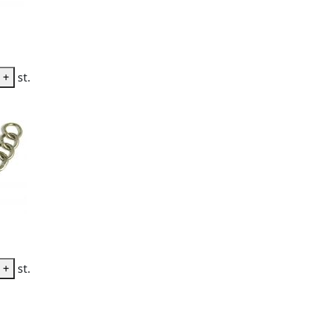
+
st.
+
st.