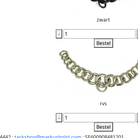
zwart
-
Bestel
rvs
-
Bestel
4442 :
tackshop@markusholst.com
: SE600908481201