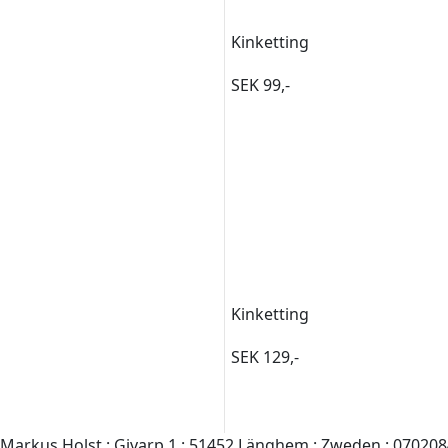
Kinketting
SEK 99,-
Kinketting
SEK 129,-
Markus Holst : Givarp 1 : 51452 Länghem : Zweden : 070208