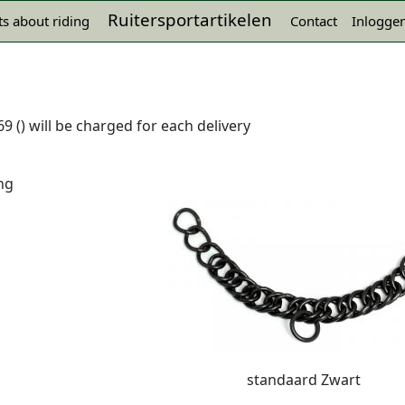
Ruitersportartikelen
s about riding
Contact
Inlogge
9 () will be charged for each delivery
ng
standaard Zwart