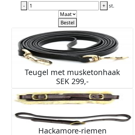
-
+
st.
Bestel
Teugel met musketonhaak
SEK 299,-
Hackamore-riemen