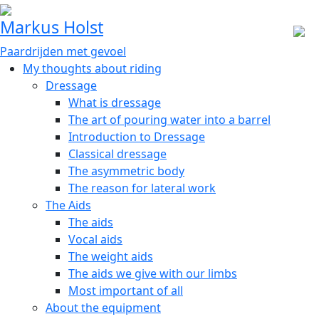
Markus Holst
Paardrijden met gevoel
My thoughts about riding
Dressage
What is dressage
The art of pouring water into a barrel
Introduction to Dressage
Classical dressage
The asymmetric body
The reason for lateral work
The Aids
The aids
Vocal aids
The weight aids
The aids we give with our limbs
Most important of all
About the equipment