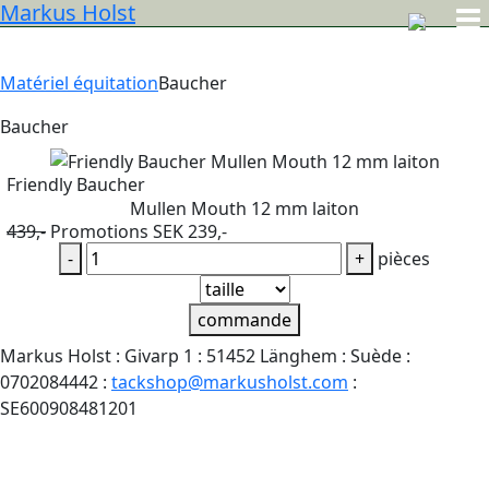
Markus Holst
Matériel équitation
Baucher
Baucher
Friendly Baucher
Mullen Mouth 12 mm laiton
439,-
Promotions SEK 239,-
-
+
pièces
commande
Markus Holst : Givarp 1 : 51452 Länghem : Suède :
0702084442 :
tackshop@markusholst.com
:
SE600908481201